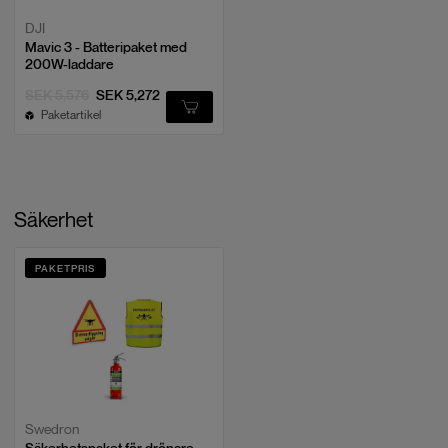
DJI
Mavic 3 - Batteripaket med
200W-laddare
SEK 5,576
SEK 5,272
Paketartikel
Säkerhet
PAKETPRIS
Swedron