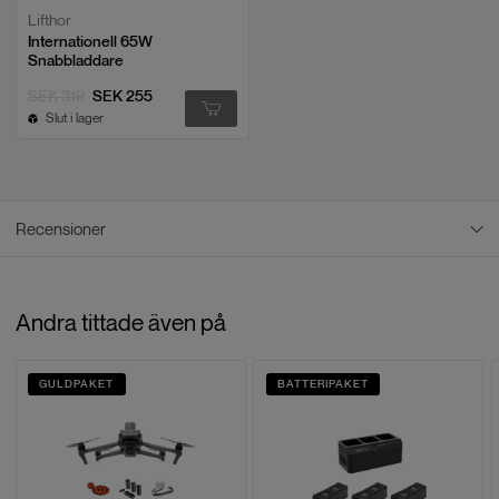
Lifthor
Internationell 65W
Snabbladdare
SEK 319
SEK 255
Slut i lager
Recensioner
Recensioner
Andra tittade även på
Baserat på
0
recensioner
GULDPAKET
BATTERIPAKET
LÄMNA EN RECENSION