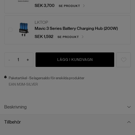
SEK 3,700
SE PRODUKT
LKTOP
Mavic 3 Series Battery Charging Hub (200W)
SEK 1,592
SE PRODUKT
-
1
+
LÄGG I KUNDVAGN
Paketartikel - Se lagersaldo för enskilda produkter
EAN:
M3M-SILVER
Beskrivning
Tillbehör
Mavic 3M - Silverpaket: Viktiga tillbehör för din
drönare