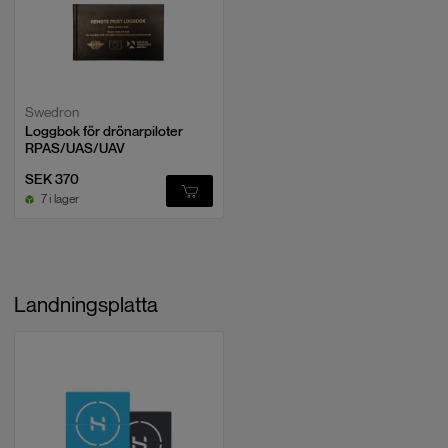
Swedron
Loggbok för drönarpiloter
RPAS/UAS/UAV
SEK 370
7 i lager
Landningsplatta