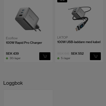
10
%
LKTOP
Ecoflow
100W USB-laddare med kabel
100W Rapid Pro Charger
SEK 439
SEK 615
SEK 552
30 i lager
5 i lager
Loggbok