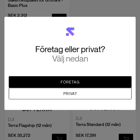
Säkerhetspaket för drönare -
Basic Plus
SEK 2,312
Paketartikel
Företag eller privat?
Mjukvara
Välj nedan
FÖRETAG
PRIVAT
DJI
DJI
Terra Standard (12 mån)
Terra Flagship (12 mån)
SEK 35,272
SEK 17,391