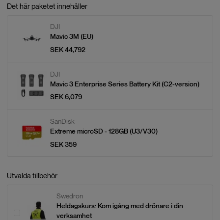
Det här paketet innehåller
DJI
Mavic 3M (EU)
SEK 44,792
DJI
Mavic 3 Enterprise Series Battery Kit (C2-version)
SEK 6,079
SanDisk
Extreme microSD - 128GB (U3/V30)
SEK 359
Utvalda tillbehör
Swedron
Heldagskurs: Kom igång med drönare i din
verksamhet