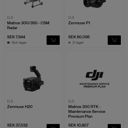
DJI
DJI
Matrice 300/350 - CSM
Zenmuse P1
Radar
SEK 7,944
SEK 60,095
Slut i lager
2 i lager
DJI
DJI
Zenmuse H20
Matrice 300 RTK -
Maintenance Service
Premium Plan
SEK 37,032
SEK 10,807