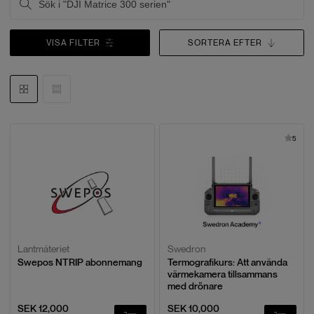
VISA FILTER
SORTERA EFTER
5
Lantmäteriet
Swedron
Swepos NTRIP abonnemang
Termografikurs: Att använda
värmekamera tillsammans
med drönare
SEK 12,000
SEK 10,000