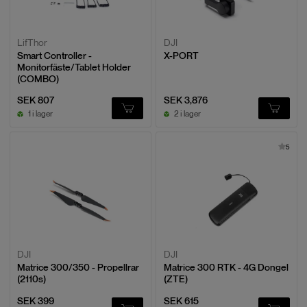
LifThor
DJI
Smart Controller -
X-PORT
Monitorfäste/Tablet Holder
(COMBO)
SEK 807
SEK 3,876
1 i lager
2 i lager
5
DJI
DJI
Matrice 300/350 - Propellrar
Matrice 300 RTK - 4G Dongel
(2110s)
(ZTE)
SEK 399
SEK 615