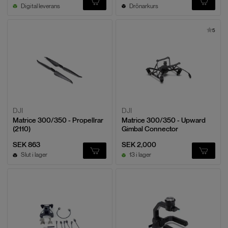
Digital leverans
Drönarkurs
5
DJI
DJI
Matrice 300/350 - Propellrar
Matrice 300/350 - Upward
(2110)
Gimbal Connector
SEK 863
SEK 2,000
Slut i lager
13 i lager