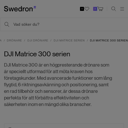
0
0
A
DRÖNARE
DJI DRÖNARE
DJI MATRICE SERIEN
DJI MATRICE 300 SERIE
DJI Matrice 300 serien
DJI Matrice 300 är en högpresterande drönare som
är speciellt utformad för att möta kraven hos
företagskunder. Med avancerade funktioner som lång
flygtid, 6 riktningsavkänning och positionering, samt
en rad tillbehör och sensorer, är dessa drönare
perfekta för att förbättra effektiviteten och
säkerheten inom en mängd olika branscher.