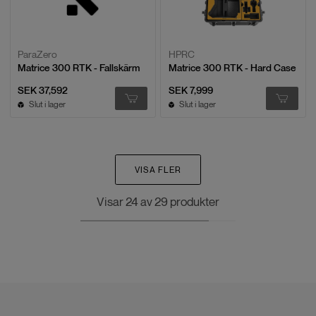
ParaZero
HPRC
Matrice 300 RTK - Fallskärm
Matrice 300 RTK - Hard Case
SEK 37,592
SEK 7,999
Slut i lager
Slut i lager
VISA FLER
Visar
24
av
29
produkter