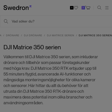
0
0
A
DRÖNARE
DJI DRÖNARE
DJI MATRICE SERIEN
DJI MATRICE 350 SERIE
DJI Matrice 350 serien
Välkommen till DJI Matrice 350 serien, som inkluderar
drönare och tillbehör som passar företagskunder
med höga krav. DJI Matrice 350 RTK erbjuder upp till
55 minuters flygtid, avancerade AI-funktioner och
mångsidiga monteringsmöjligheter för olika kameror
och sensorer. Här hittar du allt du behöver för att
utrusta din DJI Matrice 350 RTK-drönare och
maximera dess potential inom olika branscher och
användningsområden.