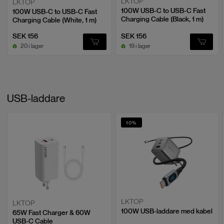
LKTOP
LKTOP
Omfattande Tillbehör
100W USB-C to USB-C Fast
100W USB-C to USB-C Fast
Charging Cable (Black, 1 m)
Charging Cable (White, 1 m)
Power 500 är utrustad med dubbelriktade USB-C-portar, dubbla AC-
utgångar, dubbla USB-A-portar och en SDC Lite-port, vilket ger
SEK 156
SEK 156
omfattande laddnings- och strömalternativ.
20 i lager
19 i lager
USB-laddare
10
%
Stöd för Solcellsladdning
LKTOP
LKTOP
100W USB-laddare med kabel
DJI Power 500 kan anslutas till solpaneler genom MPPT-modul eller
65W Fast Charger & 60W
USB-C Cable
Power Car Power Outlet till SDC Power Cable, vilket möjliggör