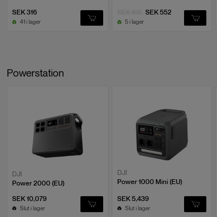
solcellsladdning för en mer hållbar energilösning.
SEK 316
SEK 615
SEK 552
41 i lager
5 i lager
Powerstation
DJI
DJI
Power 1000 Mini (EU)
Power 2000 (EU)
SEK 10,079
SEK 5,439
Med DJI Power 500 får du en pålitlig och mångsidig strömförsörjning
Slut i lager
Slut i lager
som är perfekt för både vardagsbruk och äventyr.