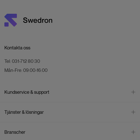
Kontakta oss
Tel:
031-712 80 30
Mån-Fre:
09:00-16:00
Kundservice & support
Kontakta oss
Tjänster & lösningar
Leverans
Betalning
Bli företagskund
Branscher
Reklamation & återköp
Företagsrådgivning