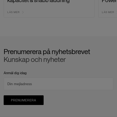
kapacitet & snabb laddning
Power
LÄS MER
LÄS MER
Prenumerera på nyhetsbrevet
Kunskap och nyheter
Anmäl dig idag
PRENUMERERA