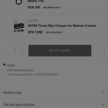
(Black, 1 m)
SEK 156
SE PRODUKT
LKTOP
300W Three-Way Charger for Matrice 4 series
SEK 1,992
SE PRODUKT
-
1
+
SLUT I LAGER
Utgått
EAN:
6941565974938
Tillverkarens artikelnr: CP.DY.00000068.01
Beskrivning
Teknisk specifikation