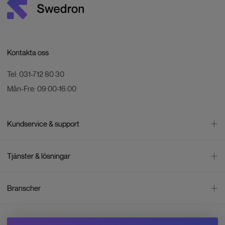
Kontakta oss
Tel:
031-712 80 30
Mån-Fre:
09:00-16:00
Kundservice & support
Kontakta oss
Tjänster & lösningar
Leverans
Betalning
Bli företagskund
Branscher
Reklamation & återköp
Företagsrådgivning
Försäljningsvillkor
Företagsfaktura
Mätning
Integritetspolicy
Inspiration
Företagsleasing
Energisektorn