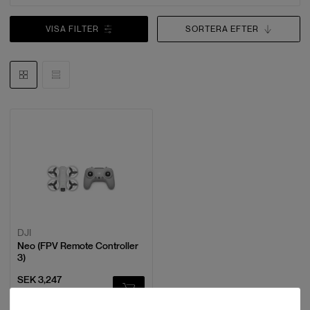
VISA FILTER
SORTERA EFTER
DJI
Neo (FPV Remote Controller
3)
SEK 3,247
Paketartikel