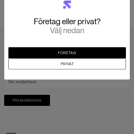
Företag eller privat?
Välj nedan
Prenumerera på nyhetsbrevet
Kunskap och nyheter
FÖRETAG
PRIVAT
Anmäl dig idag
PRENUMERERA