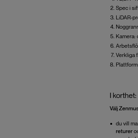
Spec i sif
LiDAR-pre
Noggrannh
Kamera: 
Arbetsflö
Verkliga f
Plattform
I korthet
Välj Zenmu
du vill m
returer
o