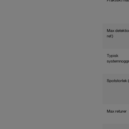
Praktiskt mät
Max detektio
ref.)
Typisk
systemnoggr
Spotstorlek
Max returer