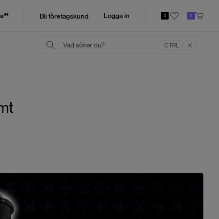
a
Logga in
Bli företagskund
0
0
CTRL
K
mt