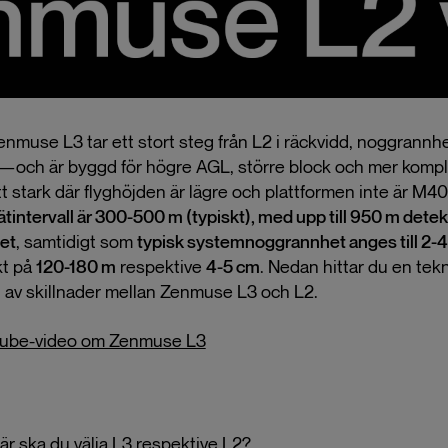
nmuse L3 tar ett stort steg från L2 i räckvidd, noggrannhe
och är byggd för högre AGL, större block och mer kompl
tt stark där flyghöjden är lägre och plattformen inte är M4
tintervall är 300-500 m (typiskt), med upp till 950 m detek
tet
, samtidigt som
typisk systemnoggrannhet anges till 2-
kt på
120-180 m
respektive
4-5 cm
. Nedan hittar du en tek
v skillnader mellan Zenmuse L3 och L2.
Tube-video om Zenmuse L3
är ska du välja L3 respektive L2?