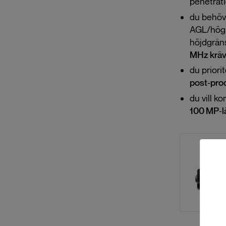
penetrati
du behöve
AGL/hög P
höjdgräns
MHz kräv
du priori
post‑pro
du vill k
100 MP‑l