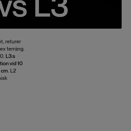
t, returer
ex terräng.
00.
L3:s
tion vid 10
4 cm
. L2
nisk