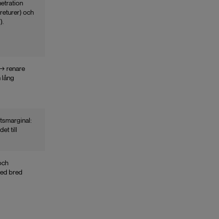
netration
 returer) och
).
 → renare
 lång
tsmarginal:
det till
och
med bred