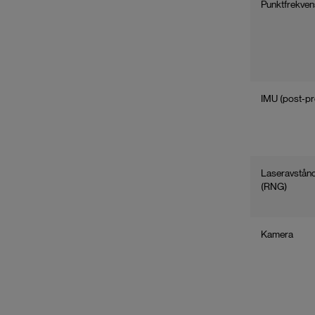
Punktfrekven
IMU (post‑pr
Laseravstån
(RNG)
Kamera