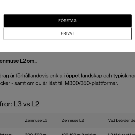
DJI
Matrice 400 - Zenmuse L3-paket
FÖRETAG
EAN:
M400-L3-PAKET
Komplett drönarpaket
PRIVAT
59 min flygtid per batteri
Zenmuse L2 om…
rag är förhållandevis enkla i öppet landskap och
typisk n
cker - samt om du är låst till M300/350‑plattformar.
ffror: L3 vs L2
Zenmuse L3
Zenmuse L2
Vad betyder det 