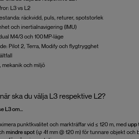
fror: L3 vs L2
standa: räckvidd, puls, returer, spotstorlek
et och inertialnavigering (IMU)
dual M4/3 och 100 MP-läge
de: Pilot 2, Terra, Modify och flygtrygghet
ältfall
, mekanik och miljö
: när ska du välja L3 respektive L2?
se L3 om…
aximera punktkvalitet och markträffar vid ≤ 120 m, med
upp t
ch
mindre spot
(φ 41 mm @ 120 m) för tunnare objekt och b