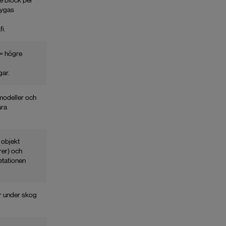
re block per
lygas
i.
 = högre
gar.
modeller och
ara
 objekt
orer) och
etationen
ar under skog