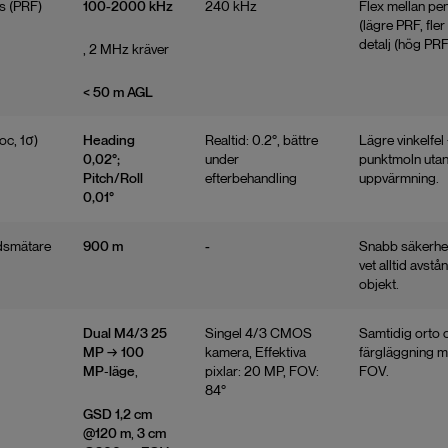
s (PRF)
100-2000 kHz
240 kHz
Flex mellan pe
(lägre PRF, fler
detalj (hög PRF
, 2 MHz kräver
< 50 m AGL
oc, 1σ)
Heading
Realtid: 0.2°, bättre
Lägre vinkelfel
0,02°;
under
punktmoln utan
Pitch/Roll
efterbehandling
uppvärmning.
0,01°
dsmätare
900 m
-
Snabb säkerhe
vet alltid avstån
objekt.
Dual M4/3 25
Singel 4/3 CMOS
Samtidig orto 
MP → 100
kamera, Effektiva
färgläggning 
MP‑läge
,
pixlar: 20 MP, FOV:
FOV.
84°
GSD 1,2 cm
@120 m
,
3 cm