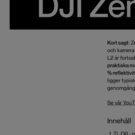
Kort sagt:
Ze
och kamera—
L2 är fortsa
praktiska mä
% reflektivi
ligger typis
genomgång a
Se vår You
Innehåll
TL;DR - n