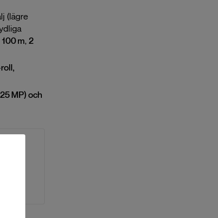
j (lägre
ydliga
< 100 m
,
2
oll,
 25 MP) och