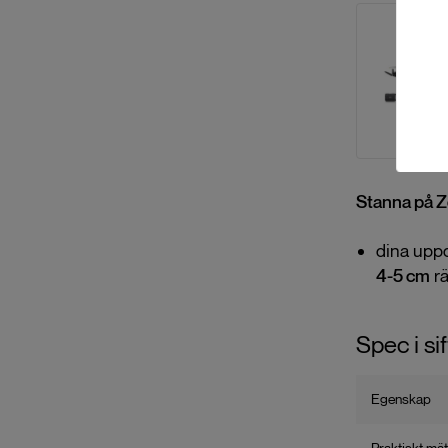
Stanna på 
dina uppd
4-5 cm
rä
Spec i si
Egenskap