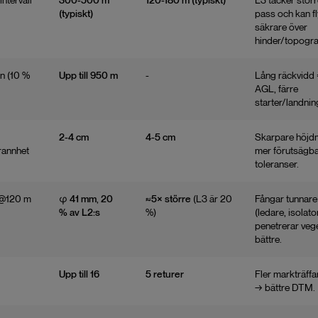
intervall
300-500 m
120-180 m (typiskt)
L3 täcker stör
(typiskt)
pass och kan f
säkrare över
hinder/topograf
n (10 %
Upp till 950 m
-
Lång räckvidd
AGL, färre
starter/landnin
2-4 cm
4-5 cm
Skarpare höjd
annhet
mer förutsägb
toleranser.
 @120 m
φ 41 mm
,
20
≈5× större
(L3 är 20
Fångar tunnare
% av L2:s
%)
(ledare, isolat
penetrerar veg
bättre.
Upp till 16
5 returer
Fler markträff
→ bättre DTM.