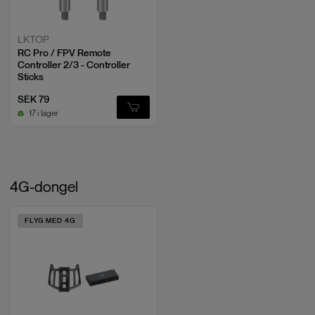
Kontrollerbar räckvidd
Tilt: -90° to 35°
Pan: Inte kontrollerbar
LKTOP
Max kontrollhastighet (lutning)
100
°/s
RC Pro / FPV Remote
Controller 2/3 - Controller
Sticks
Vinkelvibrationsintervall
0.007
°
SEK 79
17 i lager
4G-dongel
FLYG MED 4G