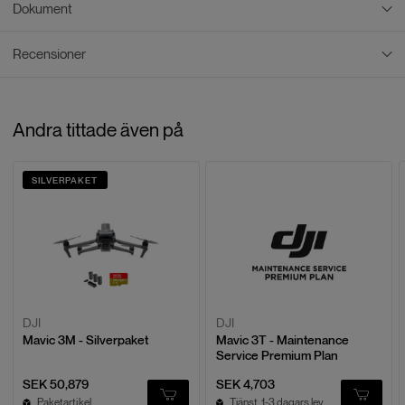
Dokument
Recensioner
PDF Dokument
DJI MAVIC 3E 3T USER MANUAL EN
Recensioner
Andra tittade även på
5
/
5
Baserat på
3
recensioner
SILVERPAKET
LÄMNA EN RECENSION
Karl-Erik C.
K
2026-02-25
DJI
DJI
Mavic 3M - Silverpaket
Mavic 3T - Maintenance
Service Premium Plan
Imponerande drönare. Härligt enkel och
Imponerande drönare. Härligt enkel och smidig. Kom
SEK 50,879
SEK 4,703
med en kanonbra hard case väska.
Paketartikel
Tjänst. 1-3 dagars lev.