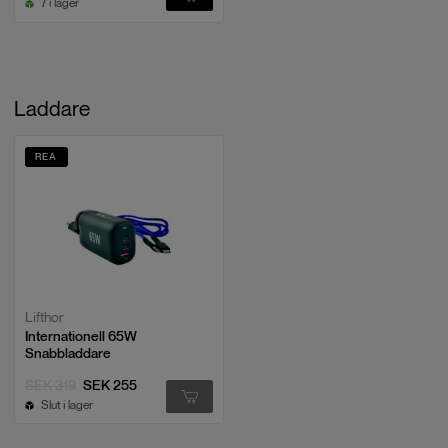
7 i lager
Laddare
REA
Lifthor
Internationell 65W
Snabbladdare
SEK 319
SEK 255
Slut i lager