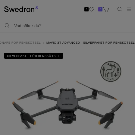
0
0
ÖNARE FÖR RENSKÖTSEL
MAVIC 3T ADVANCED - SILVERPAKET FÖR RENSKÖTSE
SILVERPAKET FÖR RENSKÖTSEL