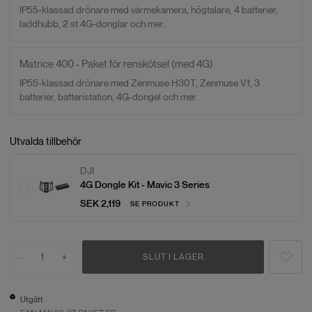
IP55-klassad drönare med värmekamera, högtalare, 4 batterier,
laddhubb, 2 st 4G-donglar och mer.
Matrice 400 - Paket för renskötsel (med 4G)
IP55-klassad drönare med Zenmuse H30T, Zenmuse V1, 3
batterier, batteristation, 4G-dongel och mer.
Utvalda tillbehör
DJI
4G Dongle Kit - Mavic 3 Series
SEK 2,119
SE PRODUKT
-
1
+
SLUT I LAGER
Utgått