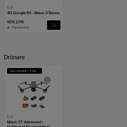
DJI
4G Dongle Kit - Mavic 3 Series
SEK 2,119
Paketartikel
Drönare
GULDPAKET FÖR RENSKÖTSEL
DJI
Mavic 3T Advanced -
Guldpaket för renskötsel