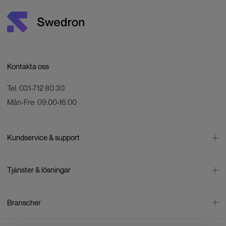
Kontakta oss
Tel:
031-712 80 30
Mån-Fre:
09:00-16:00
Kundservice & support
Kontakta oss
Tjänster & lösningar
Leverans
Betalning
Bli företagskund
Branscher
Reklamation & återköp
Företagsrådgivning
Försäljningsvillkor
Företagsfaktura
Mätning