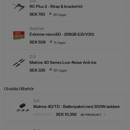
DJI
RC Plus 2 - Strap & bracket kit
SEK 783
81 i lager
SanDisk
Extreme microSD - 256GB (U3/V30)
SEK 508
5 i lager
DJI
Matrice 4D Series Low-Noise Anti-lce
SEK 335
67 i lager
Utvalda tillbehör
DJI
Matrice 4D/TD - Batteripaket med 300W-laddare
SEK 11,120
SEK 10,392
SE PRODUKT