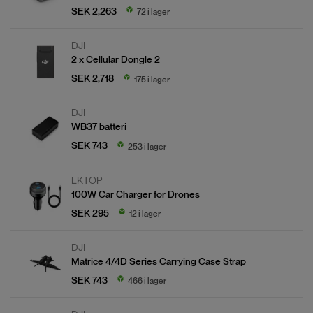
SEK 2,263
72 i lager
DJI
2 x
Cellular Dongle 2
SEK 2,718
175 i lager
DJI
WB37 batteri
SEK 743
253 i lager
LKTOP
100W Car Charger for Drones
SEK 295
12 i lager
DJI
Matrice 4/4D Series Carrying Case Strap
SEK 743
466 i lager