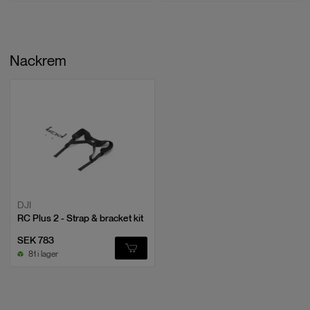
Nackrem
DJI
RC Plus 2 - Strap & bracket kit
SEK 783
81 i lager