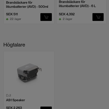
Brandsläckare för
Brandsläckare för
litiumbatterier (AVD) - 6 L
litiumbatterier (AVD) - 500ml
SEK 511
SEK 4,392
22 i lager
2 i lager
Högtalare
DJI
AS1 Speaker
SEK 2,263