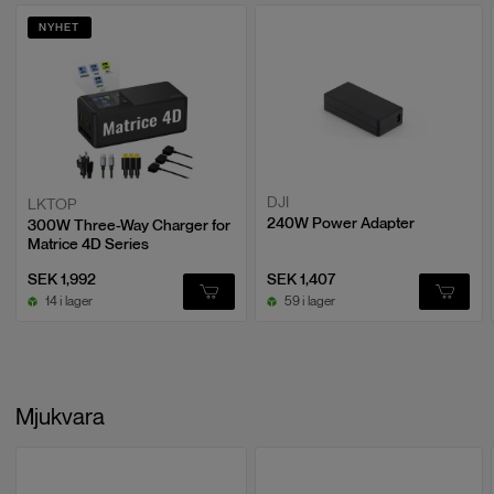
NYHET
DJI
LKTOP
240W Power Adapter
300W Three-Way Charger for
Matrice 4D Series
SEK 1,992
SEK 1,407
14 i lager
59 i lager
Mjukvara