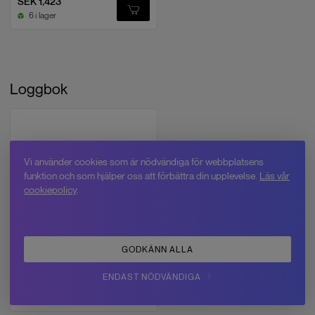
SEK 1,423
6 i lager
Loggbok
Vi använder cookies som är nödvändiga för webbplatsens
funktion och som hjälper oss att förbättra din upplevelse.
Läs vår
cookiepolicy
.
Swedron
Loggbok för drönarpiloter
GODKÄNN ALLA
RPAS/UAS/UAV
ENDAST NÖDVÄNDIGA
SEK 370
7 i lager