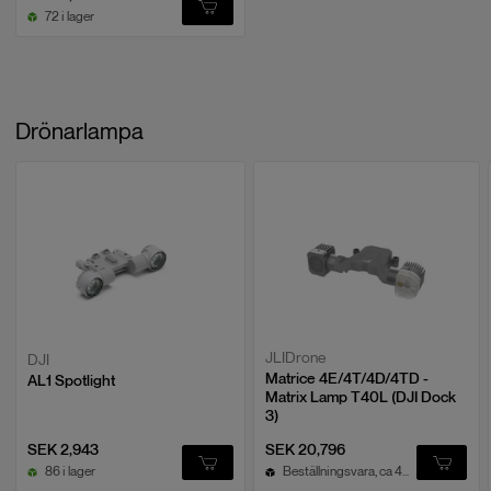
72 i lager
Drönarlampa
JLIDrone
DJI
Matrice 4E/4T/4D/4TD -
AL1 Spotlight
Matrix Lamp T40L (DJI Dock
3)
SEK 2,943
SEK 20,796
86 i lager
Beställningsvara, ca 4v leveranstid