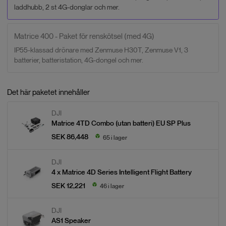
laddhubb, 2 st 4G-donglar och mer.
Matrice 400 - Paket för renskötsel (med 4G)
IP55-klassad drönare med Zenmuse H30T, Zenmuse V1, 3
batterier, batteristation, 4G-dongel och mer.
Det här paketet innehåller
DJI
Matrice 4TD Combo (utan batteri) EU SP Plus
SEK 86,448
65 i lager
DJI
4 x
Matrice 4D Series Intelligent Flight Battery
SEK 12,221
46 i lager
DJI
AS1 Speaker