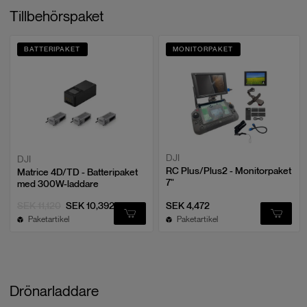
Tillbehörspaket
BATTERIPAKET
MONITORPAKET
DJI
DJI
RC Plus/Plus2 - Monitorpaket
Matrice 4D/TD - Batteripaket
7"
med 300W-laddare
SEK 11,120
SEK 10,392
SEK 4,472
Paketartikel
Paketartikel
Drönarladdare