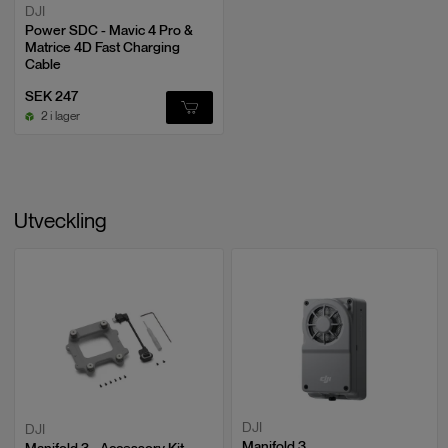
DJI
Power SDC - Mavic 4 Pro &
Matrice 4D Fast Charging
Cable
SEK 247
2 i lager
Utveckling
DJI
DJI
Manifold 3