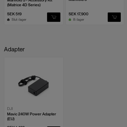
Manifold 3 - Accessory Kit
(Matrice 4D Series)
SEK 519
SEK 17,900
Slut i lager
8 i lager
Adapter
DJI
Mavic 240W Power Adapter
(EU)