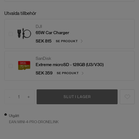
Utvalda tillbehör
DJI
65W Car Charger
SEK 815
SE PRODUKT
SanDisk
Extreme microSD - 128GB (U3/V30)
SEK 359
SE PRODUKT
-
1
+
SLUT I LAGER
Utgått
EAN:
MINI-4-PRO-DRONELINK