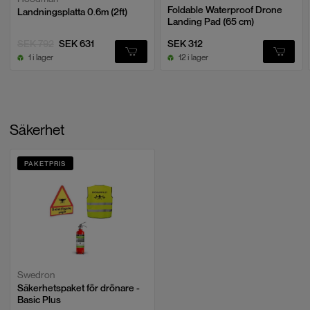
Foldable Waterproof Drone
Landningsplatta 0.6m (2ft)
Landing Pad (65 cm)
SEK 792
SEK 631
SEK 312
1 i lager
12 i lager
Säkerhet
PAKETPRIS
Swedron
Säkerhetspaket för drönare -
Basic Plus