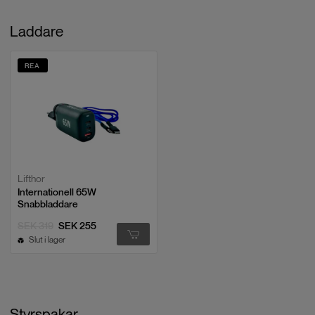
Laddare
REA
Lifthor
Internationell 65W
Snabbladdare
SEK 319
SEK 255
Slut i lager
Styrspakar