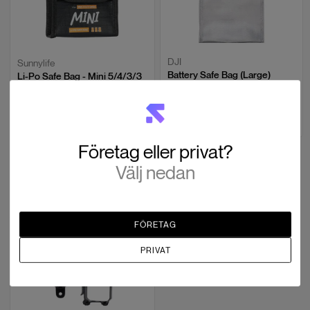
DJI
Sunnylife
Battery Safe Bag (Large)
Li-Po Safe Bag - Mini 5/4/3/3
Pro
SEK 143
SEK 151
Slut i lager
Slut i lager
Företag eller privat?
Välj nedan
Monteringsfäste
FÖRETAG
PRIVAT