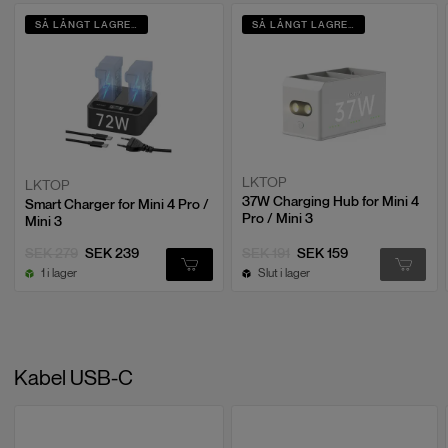
E-post:
info@swedron.se
SÅ LÅNGT LAGRET RÄCKER
SÅ LÅNGT LAGRET RÄCKER
Växel:
031 - 712 80 30
(Mån - Fre 09-16)
Chatt:
Via hemsidan (Mån - Fre 09-16)
LKTOP
LKTOP
37W Charging Hub for Mini 4
Smart Charger for Mini 4 Pro /
Pro / Mini 3
Mini 3
SEK 279
SEK 239
SEK 191
SEK 159
1 i lager
Slut i lager
Kabel USB-C