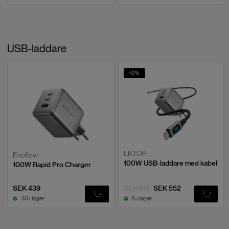
USB-laddare
10
%
LKTOP
Ecoflow
100W USB-laddare med kabel
100W Rapid Pro Charger
SEK 439
SEK 615
SEK 552
30 i lager
5 i lager