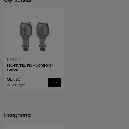
LKTOP
RC-N1/N2/N3 - Controller
Sticks
SEK 79
29 i lager
Rengöring