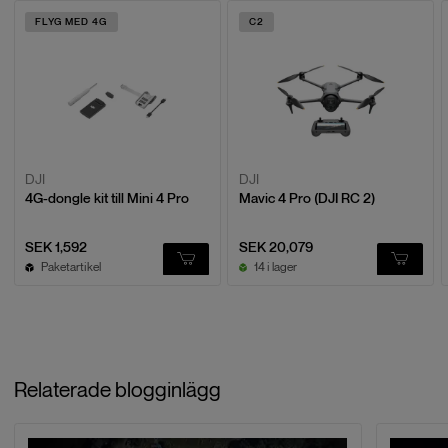
Baserat på
5
recensioner
FLYG MED 4G
C2
LÄMNA EN RECENSION
Daniel O.
D
2025-12-11
DJI
DJI
4G-dongle kit till Mini 4 Pro
Mavic 4 Pro (DJI RC 2)
Väldigt trevlig drönare. Känns riktigt
Väldigt trevlig drönare. Känns riktigt bra att flyga.
SEK 1,592
SEK 20,079
Kvaliteten på film och bilder blir lite sådär när det börjar
Paketartikel
14 i lager
skymma något eller är mulet. Får se om det kan bli bättre
när jag lär mig alla inställningar. Annars Väldigt rolig att
köra. Kul att man kan ha den på en viss höjd och köra
fort. Då riskerar man inte att krascha som med andra
som inte har höjdhållning.
Relaterade blogginlägg
Larry H.