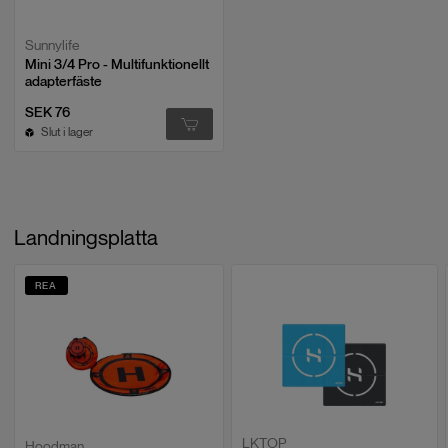
Sunnylife
Mini 3/4 Pro - Multifunktionellt
adapterfäste
SEK 76
Slut i lager
Landningsplatta
REA
LKTOP
Hoodman