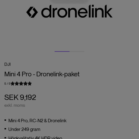
DJI
Mini 4 Pro - Dronelink-paket
5
/
5
SEK 9,192
exkl. moms
Mini 4 Pro, RC-N2 & Dronelink
Under 249 gram
Högkvalitativ 4K HDR video