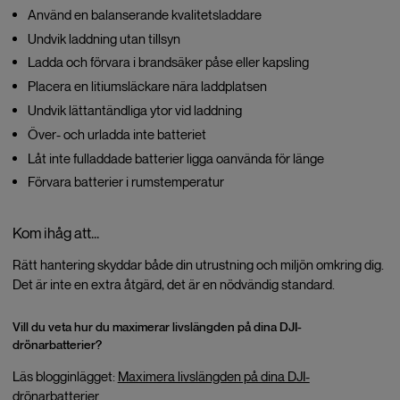
Använd en balanserande kvalitetsladdare
Undvik laddning utan tillsyn
Ladda och förvara i brandsäker påse eller kapsling
Placera en litiumsläckare nära laddplatsen
Undvik lättantändliga ytor vid laddning
Över- och urladda inte batteriet
Låt inte fulladdade batterier ligga oanvända för länge
Förvara batterier i rumstemperatur
Kom ihåg att...
Rätt hantering skyddar både din utrustning och miljön omkring dig.
Det är inte en extra åtgärd, det är en nödvändig standard.
Vill du veta hur du maximerar livslängden på dina DJI-
drönarbatterier?
Läs blogginlägget:
Maximera livslängden på dina DJI-
drönarbatterier