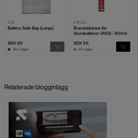
DJI
Lith-Ex
Battery Safe Bag (Large)
Brandsläckare för
litiumbatterier (AVD) - 500ml
SEK 151
SEK 511
Slut i lager
22 i lager
Relaterade blogginlägg