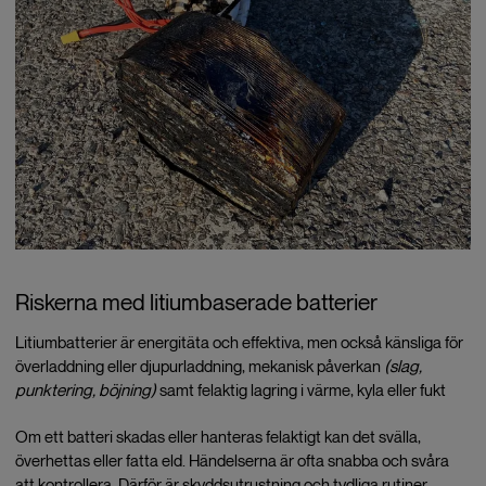
Riskerna med litiumbaserade batterier
Litiumbatterier är energitäta och effektiva, men också känsliga för
överladdning eller djupurladdning, mekanisk påverkan
(slag,
punktering, böjning)
samt felaktig lagring i värme, kyla eller fukt
Om ett batteri skadas eller hanteras felaktigt kan det svälla,
överhettas eller fatta eld. Händelserna är ofta snabba och svåra
att kontrollera. Därför är skyddsutrustning och tydliga rutiner