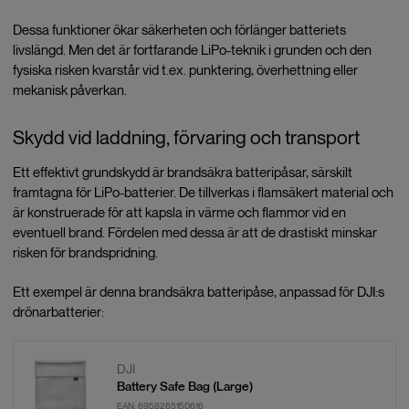
Dessa funktioner ökar säkerheten och förlänger batteriets
livslängd. Men det är fortfarande LiPo-teknik i grunden och den
fysiska risken kvarstår vid t.ex. punktering, överhettning eller
mekanisk påverkan.
Skydd vid laddning, förvaring och transport
Ett effektivt grundskydd är brandsäkra batteripåsar, särskilt
framtagna för LiPo-batterier. De tillverkas i flamsäkert material och
är konstruerade för att kapsla in värme och flammor vid en
eventuell brand. Fördelen med dessa är att de drastiskt minskar
risken för brandspridning.
Ett exempel är denna brandsäkra batteripåse, anpassad för DJI:s
drönarbatterier:
DJI
Battery Safe Bag (Large)
EAN:
6958265150616