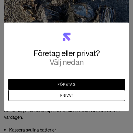
Företag eller privat?
Välj nedan
FÖRETAG
PRIVAT
Tips för säker drönarbatterihantering
Här är några praktiska tips för att minska risken för incidenter i
vardagen:
Kassera svullna batterier