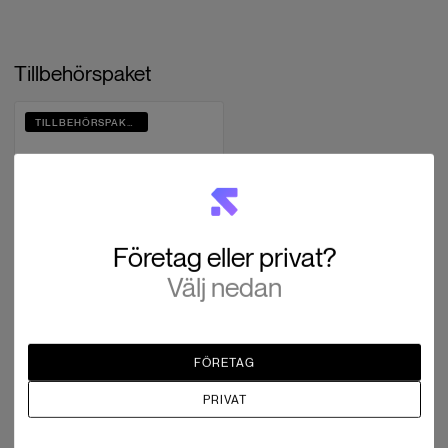
Tillbehörspaket
TILLBEHÖRSPAKET
Företag eller privat?
Välj nedan
DJI
Matrice 4E/4T -
Tillbehörspaket
SEK 8,872
SEK 7,832
FÖRETAG
Paketartikel
PRIVAT