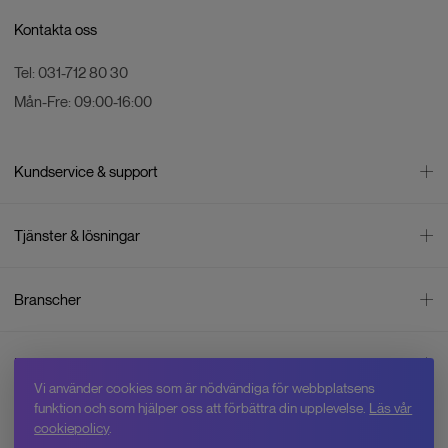
Kontakta oss
Tel:
031-712 80 30
Mån-Fre:
09:00-16:00
Kundservice & support
Kontakta oss
Tjänster & lösningar
Leverans
Betalning
Bli företagskund
Branscher
Reklamation & återköp
Företagsrådgivning
Försäljningsvillkor
Företagsfaktura
Mätning
Integritetspolicy
Inspiration
Företagsleasing
Energisektorn
Cookiepolicy
Vi använder cookies som är nödvändiga för webbplatsens
Hyr drönare
Skogsbruk
Om oss
funktion och som hjälper oss att förbättra din upplevelse.
Läs vår
Jobba hos Swedron
Service & reparation
Övervakning
cookiepolicy
.
Varför Swedron