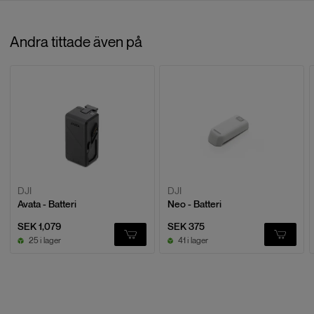
Recensioner
Andra tittade även på
Baserat på
0
recensioner
LÄMNA EN RECENSION
DJI
DJI
Avata - Batteri
Neo - Batteri
SEK 1,079
SEK 375
25 i lager
41 i lager