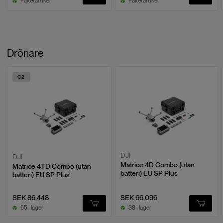
Paketartikel
Paketartikel
Drönare
C2
DJI
DJI
Matrice 4D Combo (utan
Matrice 4TD Combo (utan
batteri) EU SP Plus
batteri) EU SP Plus
SEK 86,448
SEK 66,096
65 i lager
38 i lager