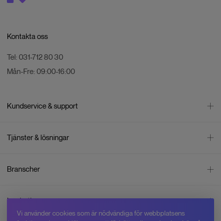
Kontakta oss
Tel:
031-712 80 30
Mån-Fre:
09:00-16:00
Kundservice & support
Kontakta oss
Tjänster & lösningar
Leverans
Betalning
Bli företagskund
Branscher
Reklamation & återköp
Företagsrådgivning
Försäljningsvillkor
Företagsfaktura
Mätning
Integritetspolicy
Inspiration
Företagsleasing
Energisektorn
Cookiepolicy
Vi använder cookies som är nödvändiga för webbplatsens
Hyr drönare
Skogsbruk