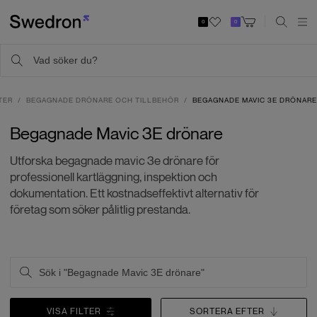
0
0
TER
BEGAGNADE DRÖNARE OCH TILLBEHÖR
BEGAGNADE MAVIC 3E DRÖNARE
Begagnade Mavic 3E drönare
Utforska begagnade mavic 3e drönare för
professionell kartläggning, inspektion och
dokumentation. Ett kostnadseffektivt alternativ för
företag som söker pålitlig prestanda.
VISA FILTER
SORTERA EFTER