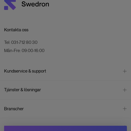
Kontakta oss
Tel:
031-712 80 30
Mån-Fre:
09:00-16:00
Kundservice & support
Kontakta oss
Tjänster & lösningar
Leverans
Betalning
Bli företagskund
Branscher
Reklamation & återköp
Företagsrådgivning
Försäljningsvillkor
Företagsfaktura
Mätning
Integritetspolicy
Inspiration
Företagsleasing
Energisektorn