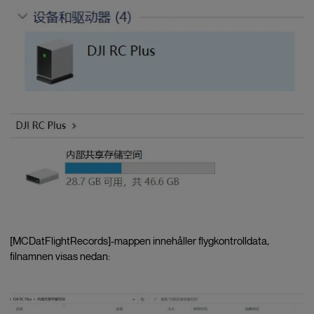
[MCDatFlightRecords]-mappen innehåller flygkontrolldata,
filnamnen visas nedan: