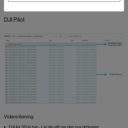
DJI Pilot
Vidare läsning
DJI Air 3S är här - Lär dig allt om den nya drönaren