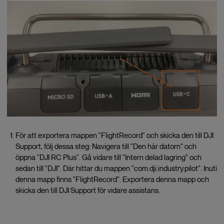
För att exportera mappen "FlightRecord" och skicka den till DJI
Support, följ dessa steg: Navigera till "Den här datorn" och
öppna "DJI RC Plus". Gå vidare till "Intern delad lagring" och
sedan till "DJI". Där hittar du mappen "com.dji.industry.pilot". Inuti
denna mapp finns "FlightRecord". Exportera denna mapp och
skicka den till DJI Support för vidare assistans.