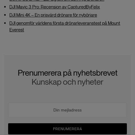
DJI Mavic 3 Pro: Recension av CapturedByFelix
DJI Mini 4K – En prisvärd drönare för nybörjare
DJI genomför världens första drönarleveranstest på Mount
Everest
Prenumerera på nyhetsbrevet
Kunskap och nyheter
PRENUMERERA