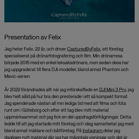
Presentation av Felix
Jag heter Felix, 22 år, och driver
CapturedByFelix
, ett företag
specialiserat på drönarfotografering och film. Min drönarresa
började 2015 med en enkel leksaksdrönare, men sedan dess har
jag uppgraderat till flera DJI-modeller, bland annat Phantom och
Mavic-serien.
År 2022 förändrades allt när jag införskaffade en
DJI Mini 3 Pro
, jag
blev helt såld på hur bra den presterade i ett så kompakt format.
Jag spenderade nästan all min lediga tid med att filma och fota
runt om i Göteborg och efter ett tag blev mitt material
uppmärksammat och jag fick en del uppdragsförfrågningar. Detta
ledde till att jag startade mitt företag och idag samarbetar jag med
bland annat mäklare och båtföretag. På
Instagram
delar jag
dagligen nytt material där jag har miljontals visningar och det är