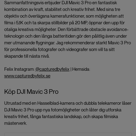
Sammanfattningsvis erbjuder DJI Mavic 3 Pro en fantastisk
kombination av kraft, stabilitet och kreativ frihet. Med sina tre
objektiv och överlägsna kamerafunktioner, som möjligheten att
filma i 5,1K och ta skarpa stillbilder på 20 MP, öppnar den upp för
otaliga kreativa möjligheter. Den förbättrade obstacle avoidance-
teknologin och den långa batteritiden gör den pålitlig även under
mer utmanande flygningar. Jag rekommenderar starkt Mavic 3 Pro
för professionella fotografer och videografer som vill ta sitt
skapande till nästa nivå.
Felix Instagram:
@capturedbyfelix
| Hemsida:
www.capturedbyfelix.se
Köp DJI Mavic 3 Pro
Utrustad med en Hasselblad-kamera och dubbla telekameror låser
DJI Mavic 3 Pro upp nya fotomöjligheter och låter dig utforska
kreativ frihet, fånga fantastiska landskap, och skapa filmiska
mästerverk.