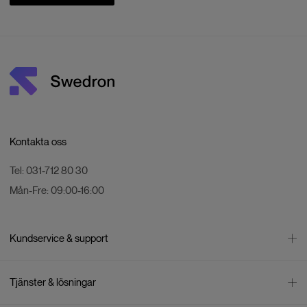
Kontakta oss
Tel:
031-712 80 30
Mån-Fre:
09:00-16:00
Kundservice & support
Kontakta oss
Tjänster & lösningar
Leverans
Betalning