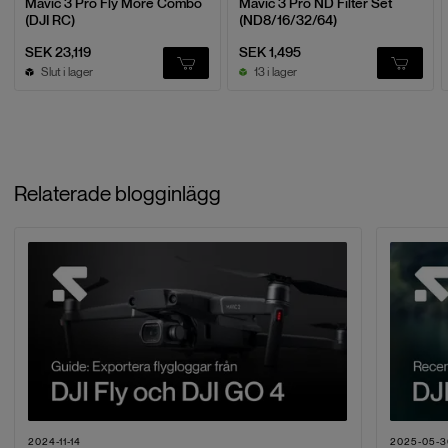
Mavic 3 Pro Fly More Combo
Mavic 3 Pro ND Filter Set
(DJI RC)
(ND8/16/32/64)
SEK 23,119
SEK 1,495
Slut i lager
13 i lager
Relaterade blogginlägg
2024-11-14
2025-05-3