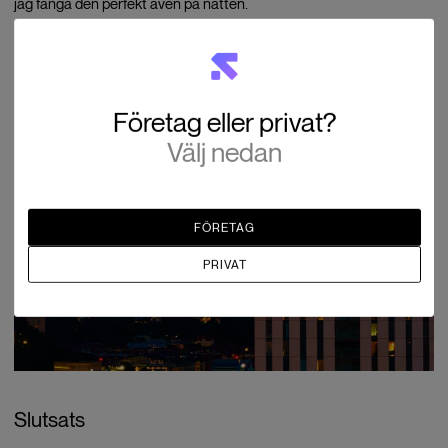
jag fånga den perfekt även på natten.
Företag eller privat?
Välj nedan
FÖRETAG
PRIVAT
Slutsats