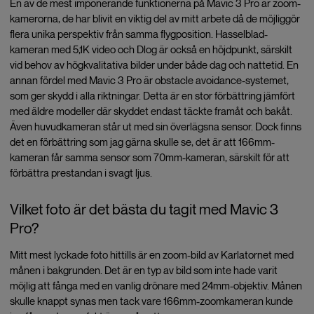
En av de mest imponerande funktionerna på Mavic 3 Pro är zoom-
kamerorna, de har blivit en viktig del av mitt arbete då de möjliggör
flera unika perspektiv från samma flygposition. Hasselblad-
kameran med 5,1K video och Dlog är också en höjdpunkt, särskilt
vid behov av högkvalitativa bilder under både dag och nattetid. En
annan fördel med Mavic 3 Pro är obstacle avoidance-systemet,
som ger skydd i alla riktningar. Detta är en stor förbättring jämfört
med äldre modeller där skyddet endast täckte framåt och bakåt.
Även huvudkameran står ut med sin överlägsna sensor. Dock finns
det en förbättring som jag gärna skulle se, det är att 166mm-
kameran får samma sensor som 70mm-kameran, särskilt för att
förbättra prestandan i svagt ljus.
Vilket foto är det bästa du tagit med Mavic 3
Pro?
Mitt mest lyckade foto hittills är en zoom-bild av Karlatornet med
månen i bakgrunden. Det är en typ av bild som inte hade varit
möjlig att fånga med en vanlig drönare med 24mm-objektiv. Månen
skulle knappt synas men tack vare 166mm-zoomkameran kunde