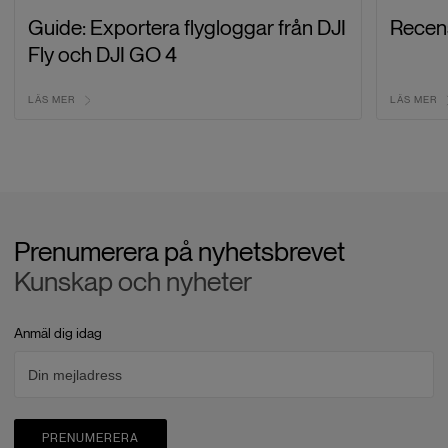
Guide: Exportera flygloggar från DJI
Recens
Fly och DJI GO 4
LÄS MER
LÄS MER
Prenumerera på nyhetsbrevet
Kunskap och nyheter
Anmäl dig idag
PRENUMERERA