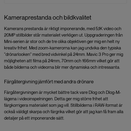
Kameraprestanda och bildkvalitet
Kamerans prestanda är riktigt imponerande, med 5,1K video och
20MP stillbilder står materialet verkligen ut. Uppgraderingen från
Mini-serien är stor och de tre olika objektiven ger mig en helt ny
kreativ frihet. Med zoom-kamerorna kan jag undvika den typiska
"drönarlooken" med bred vidvinkel på 24mm. Mavic 3 Pro ger mig
möjligheten att filma på 24mm, 70mm och 166mm vilket gör att
både bilderna och videorna blir mer dynamiska och intressanta.
Färgåtergivning jämfört med andra drönare
Färgåtergivningen är mycket bättre tack vare Dlog och Dlog-M-
lägena i videoinspelningen. Detta ger mig större frihet att
färgkorrigera materialet som jag vill. Stillbilderna i RAW-format är
också väldigt skarpa och färgrika vilket gör att jag kan få fram alla
detaljer på ett imponerande sätt.