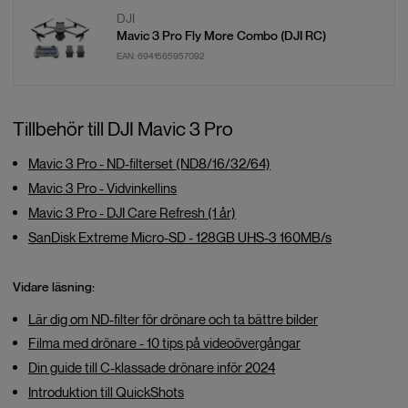
DJI
Mavic 3 Pro Fly More Combo (DJI RC)
EAN:
6941565957092
Tillbehör till DJI Mavic 3 Pro
Mavic 3 Pro - ND-filterset (ND8/16/32/64)
Mavic 3 Pro - Vidvinkellins
Mavic 3 Pro - DJI Care Refresh (1 år)
SanDisk Extreme Micro-SD - 128GB UHS-3 160MB/s
Vidare läsning:
Lär dig om ND-filter för drönare och ta bättre bilder
Filma med drönare - 10 tips på videoövergångar
Din guide till C-klassade drönare inför 2024
Introduktion till QuickShots