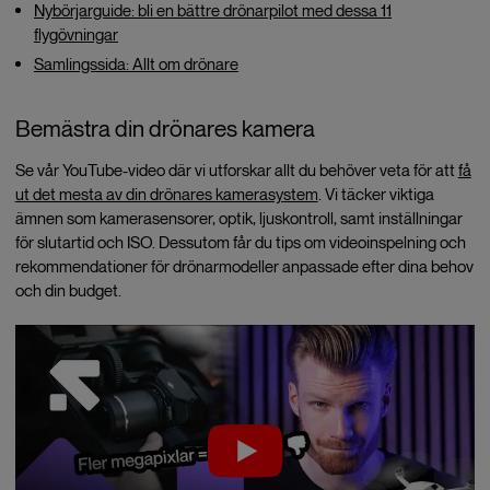
Nybörjarguide: bli en bättre drönarpilot med dessa 11
flygövningar
Samlingssida: Allt om drönare
Bemästra din drönares kamera
Se vår YouTube-video där vi utforskar allt du behöver veta för att
få
ut det mesta av din drönares kamerasystem
. Vi täcker viktiga
ämnen som kamerasensorer, optik, ljuskontroll, samt inställningar
för slutartid och ISO. Dessutom får du tips om videoinspelning och
rekommendationer för drönarmodeller anpassade efter dina behov
och din budget.