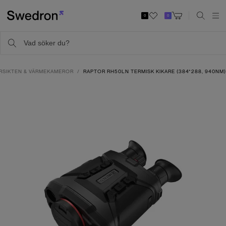
0
0
RSIKTEN & VÄRMEKAMEROR
RAPTOR RH50LN TERMISK KIKARE (384*288, 940NM