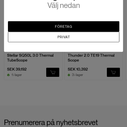
Välj nedan
LÄMNA EN RECENSION
FÖRETAG
PRIVAT
Hikmicro
Hikmicro
Stellar SQ50L 3.0 Thermal
Thunder 2.0 TE19 Thermal
TubeScope
Scope
SEK 39,192
SEK 10,392
1 i lager
3 i lager
Prenumerera på nyhetsbrevet