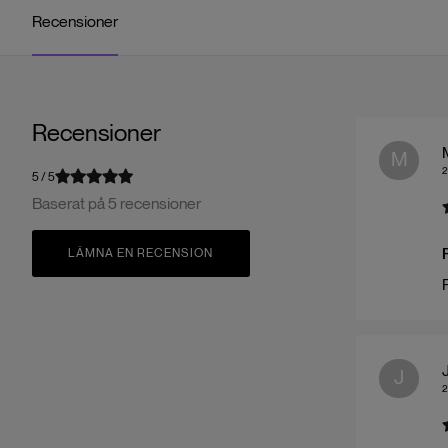
Recensioner
Recensioner
M
5
/
5
Baserat på
5
recensioner
LÄMNA EN RECENSION
J