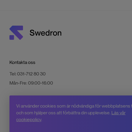
Kontakta oss
Tel:
031-712 80 30
Mån-Fre:
09:00-16:00
Vi använder cookies som är nödvändiga för webbplatsens 
och som hjälper oss att förbättra din upplevelse.
Läs vår
cookiepolicy
.