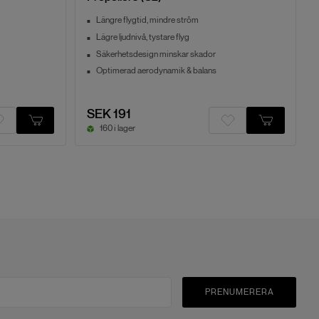
Längre flygtid, mindre ström
Lägre ljudnivå, tystare flyg
Säkerhetsdesign minskar skador
Optimerad aerodynamik & balans
SEK 191
160 i lager
PRENUMERERA