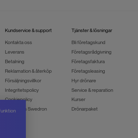
Kundservice & support
Tjänster & lösningar
Kontakta oss
Bli företagskund
Leverans
Företagsrådgivning
Betalning
Företagsfaktura
Reklamation & återköp
Företagsleasing
Försäljningsvillkor
Hyr drönare
Integritetspolicy
Service & reparation
Cookiepolicy
Kurser
Jobba hos Swedron
Drönarpaket
funktion