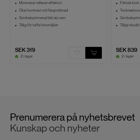
Minimerar reflexer effektivt
Filmisk look 
Ökar kontrast och färgmättnad
Tre kreativa e
Gimbaloptimerad lätt alu-ram
Gimbalopti
Tålig för tuffa fotomiljöer
Tåligt skydd 
SEK 319
SEK 839
2 i lager
2 i lager
Prenumerera på nyhetsbrevet
Kunskap och nyheter