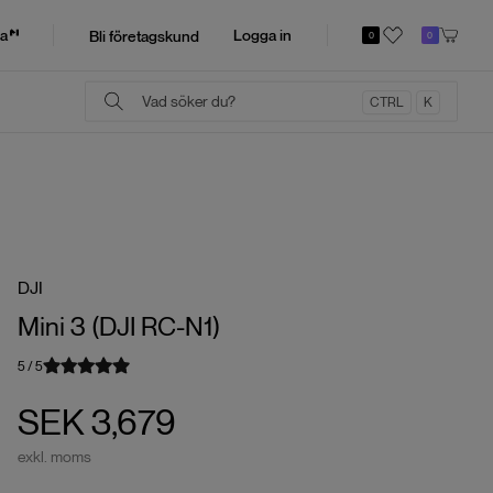
a
Logga in
Bli företagskund
0
0
CTRL
K
DJI
Mini 3 (DJI RC-N1)
5
/
5
SEK 3,679
exkl. moms