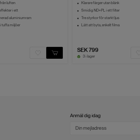
från luften
Klarare färger utan blänk
ffekter i ett
Smidig ND+PL i ett filter
merad aluminiumram
Tre styrkor för starkt ljus
i tuffa miljöer
Lätt att byta, enkelt filma
SEK 799
3 i lager
Anmäl dig idag