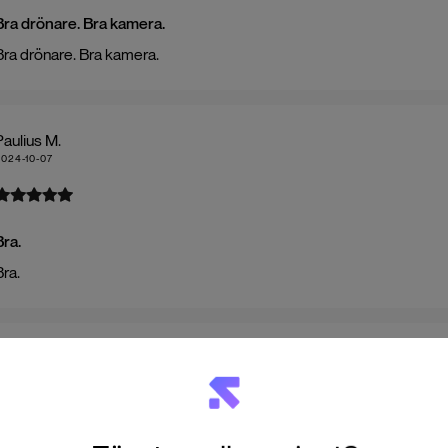
Bra drönare. Bra kamera.
Bra drönare. Bra kamera.
Paulius M.
2024-10-07
Bra.
Bra.
Erol A.
2024-07-12