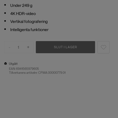
Under 249 g
4K HDR-video
Vertikal fotografering
Intelligenta funktioner
-
+
1
SLUT I LAGER
Utgått
EAN:
6941565979605
Tillverkarens artikelnr: CP.MA.00000779.01