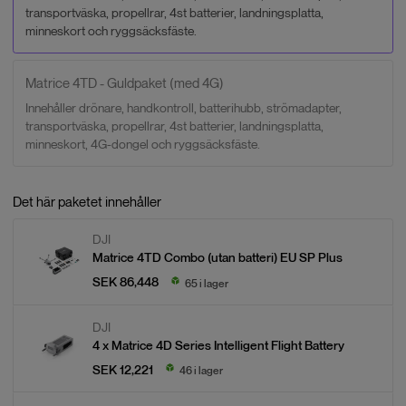
transportväska, propellrar, 4st batterier, landningsplatta,
minneskort och ryggsäcksfäste.
Matrice 4TD - Guldpaket (med 4G)
Innehåller drönare, handkontroll, batterihubb, strömadapter,
transportväska, propellrar, 4st batterier, landningsplatta,
minneskort, 4G-dongel och ryggsäcksfäste.
Det här paketet innehåller
DJI
Matrice 4TD Combo (utan batteri) EU SP Plus
SEK 86,448
65 i lager
DJI
4 x
Matrice 4D Series Intelligent Flight Battery
SEK 12,221
46 i lager