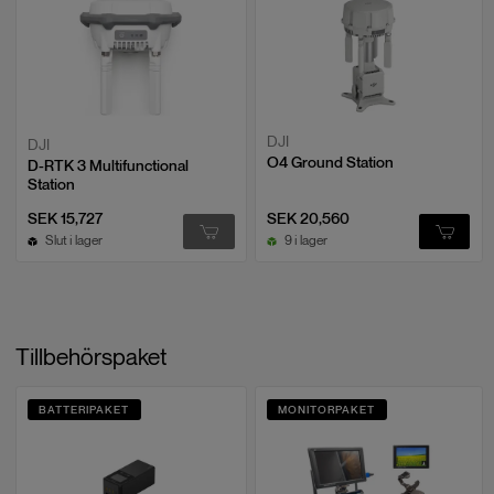
DJI
DJI
O4 Ground Station
D-RTK 3 Multifunctional
Station
SEK 15,727
SEK 20,560
Slut i lager
9 i lager
Tillbehörspaket
BATTERIPAKET
MONITORPAKET