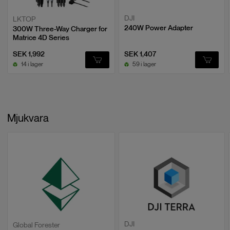
DJI
LKTOP
240W Power Adapter
300W Three-Way Charger for
Matrice 4D Series
SEK 1,992
SEK 1,407
14 i lager
59 i lager
Mjukvara
DJI
Global Forester