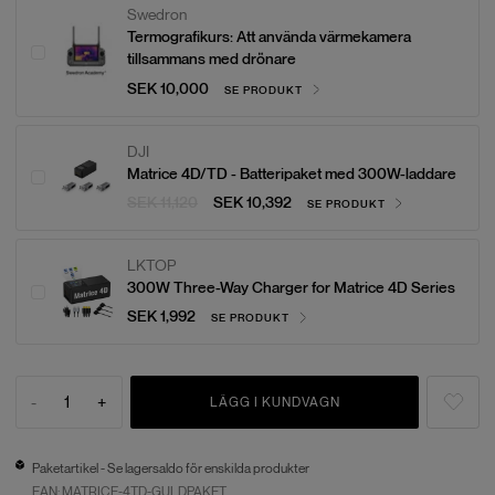
Swedron
Termografikurs: Att använda värmekamera
tillsammans med drönare
SEK 10,000
SE PRODUKT
DJI
Matrice 4D/TD - Batteripaket med 300W-laddare
SEK 11,120
SEK 10,392
SE PRODUKT
LKTOP
300W Three-Way Charger for Matrice 4D Series
SEK 1,992
SE PRODUKT
-
1
+
LÄGG I KUNDVAGN
Paketartikel - Se lagersaldo för enskilda produkter
EAN:
MATRICE-4TD-GULDPAKET