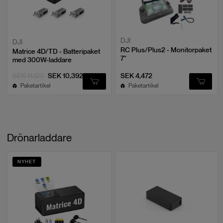
DJI
DJI
RC Plus/Plus2 - Monitorpaket
Matrice 4D/TD - Batteripaket
7"
med 300W-laddare
SEK 11,120
SEK 10,392
SEK 4,472
Paketartikel
Paketartikel
Drönarladdare
NYHET