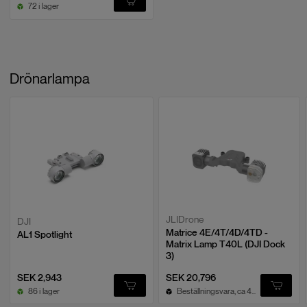
72 i lager
Drönarlampa
JLIDrone
DJI
Matrice 4E/4T/4D/4TD -
AL1 Spotlight
Matrix Lamp T40L (DJI Dock
3)
SEK 2,943
SEK 20,796
86 i lager
Beställningsvara, ca 4v leveranstid