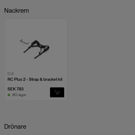
Nackrem
DJI
RC Plus 2 - Strap & bracket kit
SEK 783
80 i lager
Drönare