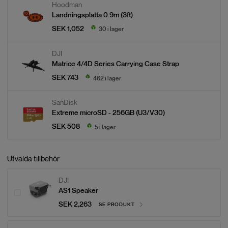
Hoodman
Landningsplatta 0.9m (3ft)
SEK 1,052
30 i lager
DJI
Matrice 4/4D Series Carrying Case Strap
SEK 743
462 i lager
SanDisk
Extreme microSD - 256GB (U3/V30)
SEK 508
5 i lager
Utvalda tillbehör
DJI
AS1 Speaker
SEK 2,263
SE PRODUKT