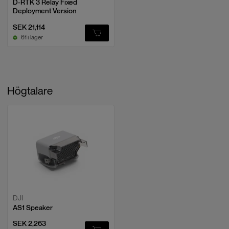
D-RTK 3 Relay Fixed
Deployment Version
SEK 21,114
61 i lager
Högtalare
DJI
AS1 Speaker
SEK 2,263