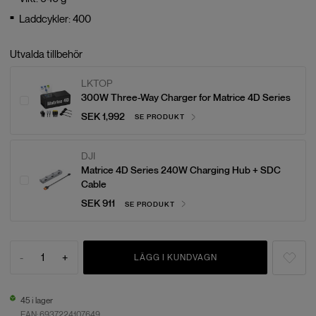
Laddcykler: 400
Utvalda tillbehör
LKTOP
300W Three-Way Charger for Matrice 4D Series
SEK 1,992
SE PRODUKT
DJI
Matrice 4D Series 240W Charging Hub + SDC
Cable
SEK 911
SE PRODUKT
-
1
+
LÄGG I KUNDVAGN
45 i lager
EAN:
6937224107649