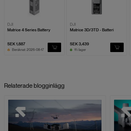
Sven L.
S
2025-10-31
DJI
DJI
Matrice 4 Series Battery
Matrice 3D/3TD - Batteri
Fungerar som dom ska !
Fungerar som dom ska !
SEK 1,887
SEK 3,439
Beräknat: 2026-08-17
11 i lager
Relaterade blogginlägg