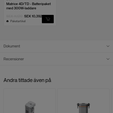
Matrice 4D/TD - Batteripaket
med 300W-laddare
SEK 11,120
SEK 10,392
Paketartikel
Dokument
Recensioner
PDF Dokument
PRODUKTINFO: DJI MATRICE 4D-SERIEN INTELLIGENT
Recensioner
FLIGHT BATTERY
Andra tittade även på
5
/
5
Baserat på
1
recensioner
LÄMNA EN RECENSION