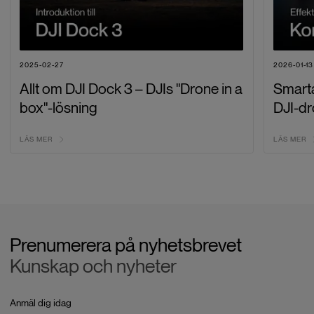
2025-02-27
2026-01-13
Allt om DJI Dock 3 – DJIs "Drone in a
Smarta
box"-lösning
DJI-d
LÄS MER
LÄS MER
Prenumerera på nyhetsbrevet
Kunskap och nyheter
Anmäl dig idag