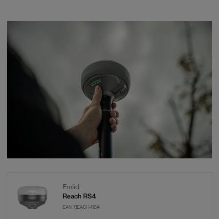
Emlid
Reach RS4
EAN:
REACH-RS4