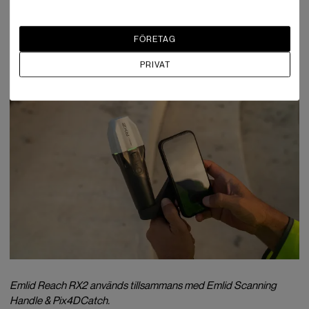
Enheten integreras sömlöst med Esri ArcGIS-appar för
datainsamling samt med
Pix4Dcatch
för markskanning via mobil.
FÖRETAG
PRIVAT
Emlid Reach RX2 används tillsammans med Emlid Scanning
Handle & Pix4DCatch.