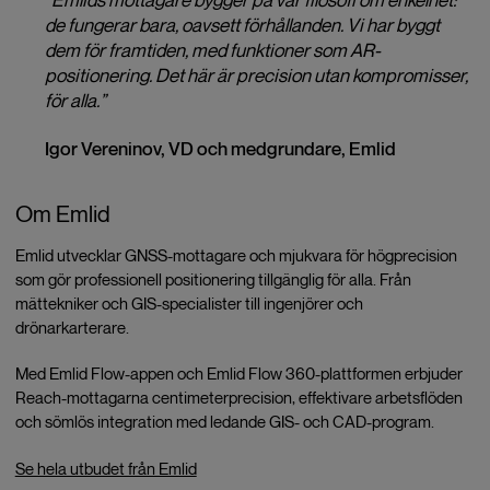
“Emlids mottagare bygger på vår filosofi om enkelhet:
de fungerar bara, oavsett förhållanden. Vi har byggt
dem för framtiden, med funktioner som AR-
positionering. Det här är precision utan kompromisser,
för alla.”
Igor Vereninov, VD och medgrundare, Emlid
Om Emlid
Emlid utvecklar GNSS-mottagare och mjukvara för högprecision
som gör professionell positionering tillgänglig för alla. Från
mättekniker och GIS-specialister till ingenjörer och
drönarkarterare.
Med Emlid Flow-appen och Emlid Flow 360-plattformen erbjuder
Reach-mottagarna centimeterprecision, effektivare arbetsflöden
och sömlös integration med ledande GIS- och CAD-program.
Se hela utbudet från Emlid