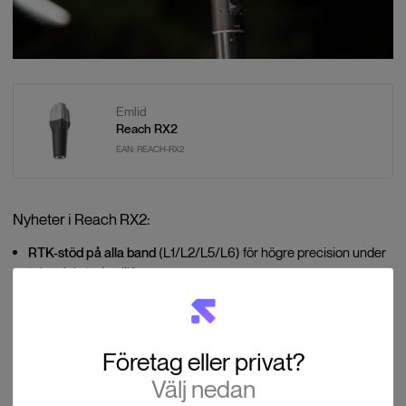
Emlid
Reach RX2
EAN:
REACH-RX2
Nyheter i Reach RX2:
RTK-stöd på alla band
(L1/L2/L5/L6) för högre precision under
tak och i stadsmiljö.
Andra generationens tiltkompensation
för nivellering utan libell.
Snabbfäste
för enkel och säker montering.
Företag eller privat?
Med sin fickvänliga design och smidiga hantering passar RX2
Välj nedan
perfekt för GIS-projekt, byggmätning och tillgångsinventering.