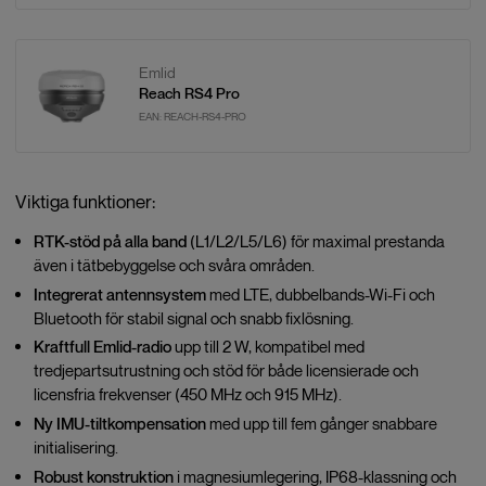
Emlid
Reach RS4 Pro
EAN:
REACH-RS4-PRO
Viktiga funktioner:
RTK-stöd på alla band
(L1/L2/L5/L6) för maximal prestanda
även i tätbebyggelse och svåra områden.
Integrerat antennsystem
med LTE, dubbelbands-Wi-Fi och
Bluetooth för stabil signal och snabb fixlösning.
Kraftfull Emlid-radio
upp till 2 W, kompatibel med
tredjepartsutrustning och stöd för både licensierade och
licensfria frekvenser (450 MHz och 915 MHz).
Ny IMU-tiltkompensation
med upp till fem gånger snabbare
initialisering.
Robust konstruktion
i magnesiumlegering, IP68-klassning och