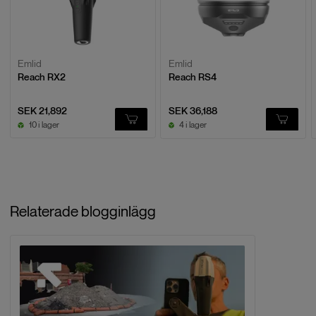
Emlid
Emlid
Reach RX2
Reach RS4
SEK 21,892
SEK 36,188
10 i lager
4 i lager
Relaterade blogginlägg