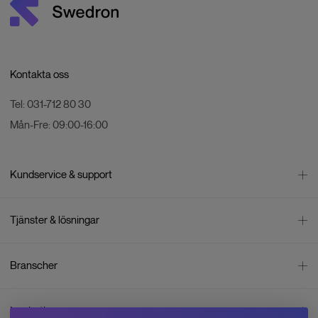
Kontakta oss
Tel:
031-712 80 30
Mån-Fre:
09:00-16:00
Kundservice & support
Kontakta oss
Tjänster & lösningar
Leverans
Betalning
Bli företagskund
Branscher
Reklamation & återköp
Företagsrådgivning
Försäljningsvillkor
Företagsfaktura
Mätning
Integritetspolicy
Inspiration
Företagsleasing
Energisektorn