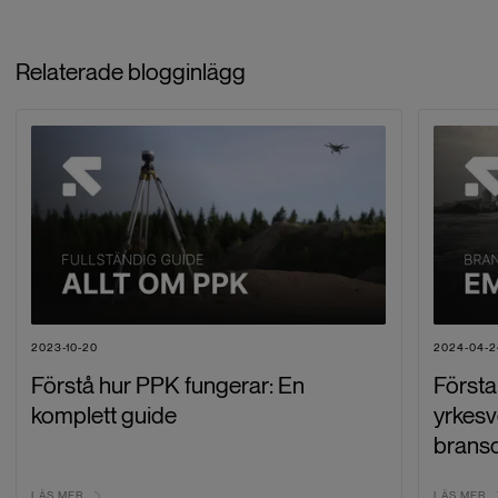
Relaterade blogginlägg
2023-10-20
2024-04-2
Förstå hur PPK fungerar: En
Första
komplett guide
yrkesv
brans
LÄS MER
LÄS MER