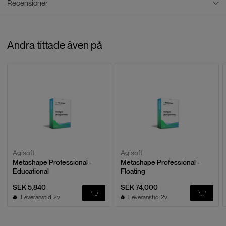
Recensioner
PDF Dokument
AGISOFT NEDLADDNINGSSIDA &
Recensioner
ANVÄNDNINGSMANUALER
Andra tittade även på
Baserat på
0
recensioner
LÄMNA EN RECENSION
Agisoft
Agisoft
Metashape Professional -
Metashape Professional -
Educational
Floating
SEK 5,840
SEK 74,000
Leveranstid: 2v
Leveranstid: 2v