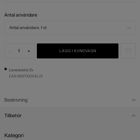
Antal användare
Antal användare: 1 st
-
1
+
LÄGG I KUNDVAGN
Leveranstid: 2v
EAN:
MSP000SAL01
Beskrivning
Tillbehör
Agisoft Metashape Professional: En kraftfull
fotogrammetrisk mjukvara
Kategori