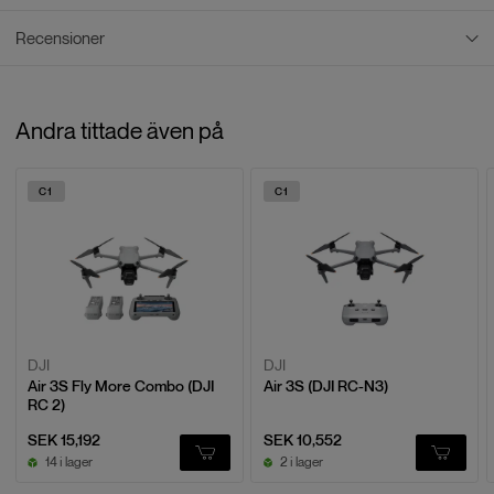
Recensioner
PDF Dokument
DJI AIR 3S - SVENSK ANVÄNDARMANUAL
Recensioner
Andra tittade även på
4.4
/
5
Baserat på
5
recensioner
C1
C1
LÄMNA EN RECENSION
Jonas L.
J
2025-10-17
DJI
DJI
Air 3S Fly More Combo (DJI
Air 3S (DJI RC-N3)
RC 2)
Blev rekommenderad denna efter en
Blev rekommenderad denna efter en diskussion med
SEK 15,192
SEK 10,552
Swedones kundservice. Håller på att "köra in mig" på
14 i lager
2 i lager
den men är än så länge mycket nöjd. Gick från en Mavic