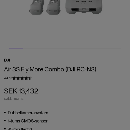
DJI
Air 3S Fly More Combo (DJI RC-N3)
4.4
/
5
SEK 13,432
exkl. moms
Dubbelkamerasystem
1-tums CMOS-sensor
45 min flygtid