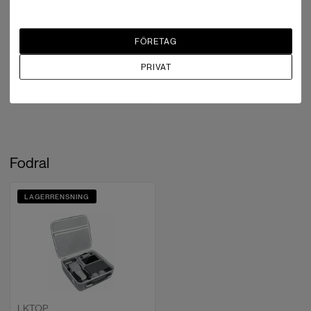
DJI
FÖRETAG
Cellular Dongle 2
PRIVAT
SEK 1,359
175 i lager
Fodral
LAGERRENSNING
LKTOP