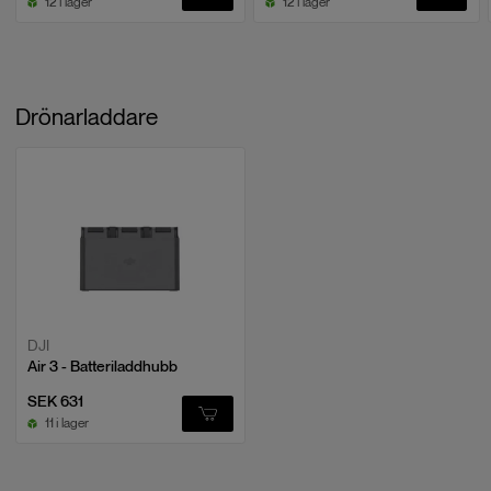
12 i lager
12 i lager
Drönarladdare
DJI
Air 3 - Batteriladdhubb
SEK 631
11 i lager