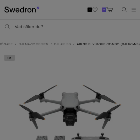
0
0
DRÖNARE
DJI MAVIC SERIEN
DJI AIR 3S
AIR 3S FLY MORE COMBO (DJI RC-N3
C1