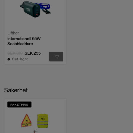
Lifthor
Internationell 65W
Snabbladdare
SEK 319
SEK 255
Slut i lager
Säkerhet
PAKETPRIS