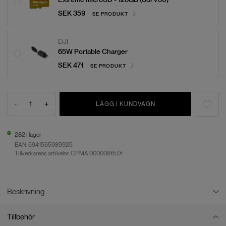
SEK 359
SE PRODUKT
DJI
65W Portable Charger
SEK 471
SE PRODUKT
-
1
+
LÄGG I KUNDVAGN
282 i lager
EAN:
6941565989925
Tillverkarens artikelnr: CP.MA.00000815.01
Beskrivning
Tillbehör
DJI Air 3S Fly More Combo med RC-N3 - En