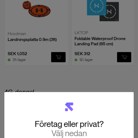
LKTOP
Hoodman
Foldable Waterproof Drone
Landningsplatta 0.9m (3ft)
Landing Pad (65 cm)
SEK 1,052
SEK 312
31 i lager
12 i lager
4G-dongel
Företag eller privat?
Välj nedan