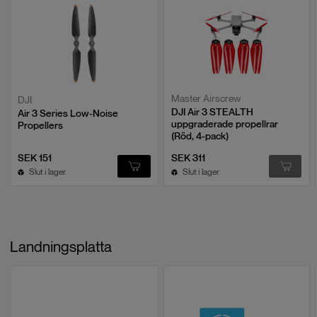
Master Airscrew
DJI
DJI Air 3 STEALTH
Air 3 Series Low-Noise
uppgraderade propellrar
Propellers
(Röd, 4-pack)
SEK 151
SEK 311
Slut i lager
Slut i lager
Landningsplatta