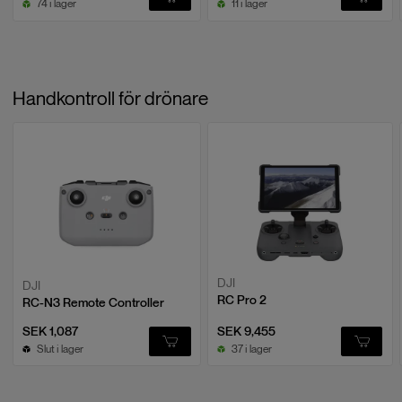
74 i lager
11 i lager
Handkontroll för drönare
DJI
DJI
RC Pro 2
RC-N3 Remote Controller
SEK 1,087
SEK 9,455
Slut i lager
37 i lager