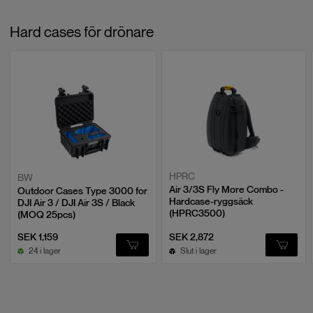
Hard cases för drönare
HPRC
BW
Air 3/3S Fly More Combo -
Outdoor Cases Type 3000 for
Hardcase-ryggsäck
DJI Air 3 / DJI Air 3S / Black
(HPRC3500)
(MOQ 25pcs)
SEK 1,159
SEK 2,872
24 i lager
Slut i lager