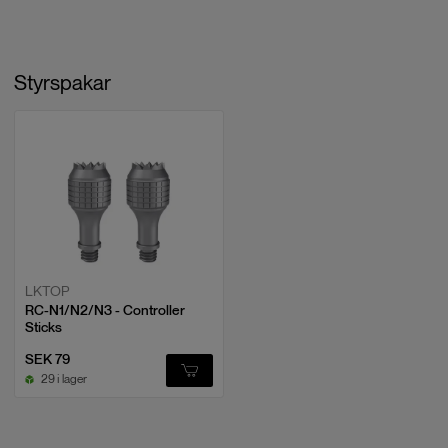
Styrspakar
LKTOP
RC-N1/N2/N3 - Controller
Sticks
SEK 79
29 i lager