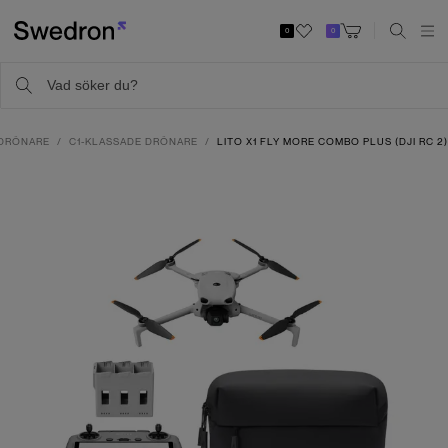
0
0
DRÖNARE
C1-KLASSADE DRÖNARE
LITO X1 FLY MORE COMBO PLUS (DJI RC 2)