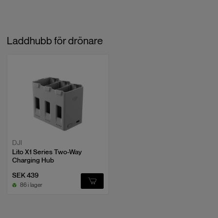
(med DJI Lito Series Intelligent Flight
Battery Plus)
Max flygavstånd
21 km (med DJI Lito X1 Intelligent
Laddhubb för drönare
Flight Battery), 32 km (med DJI Lito
Series Intelligent Flight Battery Plus)
Max vindmotstånd
10.7
m/s
Max lutningsvinkel
35
°
Driftstemperatur
-10 till 40
°C
Navigationssatellitsystem
GPS + Galileo + BeiDou
DJI
Lito X1 Series Two-Way
Hovring noggrannhetsområde
Vertikal: ±0.1 m (med visuell
Charging Hub
positionering), ±0.5 m (med
satellitpositionering); Horisontell:
SEK 439
Viktiga funktioner och specifikationer
±0.3 m (med visuell positionering),
86 i lager
±1.5 m (med satellitpositionering)
Bildkvalitet först: Den 1/1,3" stora sensorn ger bättre ljusupptag och
lägre brus än mindre sensorer. Det märks i skymning, interiörer och vid
Intern lagring
42
GB
snabba panoreringar där detaljer ska hålla ihop.