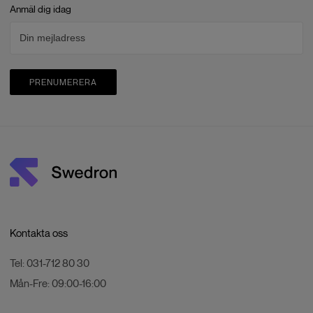
Max videobitrate
130
Mbps
Anmäl dig idag
Stödda filsystem
exFAT
Färglägen och provtagningsmetoder
Normal: 8-bit 4:2:0 (H.264), 10-bit
4:2:0 (H.265); D-Log M: 10-bit 4:2:0
PRENUMERERA
(H.265)
Kamera FOV
Vidvinkel
Digital zoom
Video: 4K 1–3x, FHD 1–4x, 2,7K
vertikal inspelning 1–3x; foto: 12 MP 1–
3x, 48 MP 1–3x
Avkänning
Kontakta oss
Sensortyp
Omnidirektionellt monokulärt
Tel:
031-712 80 30
visionssystem, kompletterat med
framåtriktad LiDAR och en infraröd
Mån-Fre:
09:00-16:00
sensor på undersidan av luftfartyget