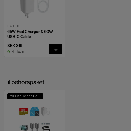
Nominell spänning
DJI Lito X1 Intelligent Flight Battery: 7
Du får proffsvänlig bild direkt i fält tack vare 1/1,3" sensor, 4K HDR och
V; DJI Lito Series Intelligent Flight
10-bit D-Log M. LiDAR och omnidirektionell avkänning minskar risken i
Battery Plus*: 7,16 V
komplexa miljöer. 52 min per batteri skär ned på byten, och 8 km länk
ger trygg kontroll. Kort sagt: kvalitet, säkerhet och fart – i ett kompakt
LKTOP
Laddningsspänningsgräns
DJI Lito X1 Intelligent Flight Battery:
paket som är enkelt att ta med.
65W Fast Charger & 60W
8,6 V; DJI Lito Series Intelligent Flight
USB-C Cable
Battery Plus*: 8,6 V
SEK 316
Batterityp
litiumjon
41 i lager
Kemiskt system
LiNiMnCoO2
Energi
DJI Lito X1 Intelligent Flight Battery:
19,52 Wh; DJI Lito Series Intelligent
Tillbehörspaket
Flight Battery Plus*: 33,51 Wh
TILLBEHÖRSPAKET
Laddningstemperatur
5 till 40 °C
Laddningstid
DJI Lito X1 Intelligent Flight Battery: 1
batteri kan laddas fullt på cirka 73
minuter via drönaren med DJI 65W
portabel laddare; 1 batteri kan laddas