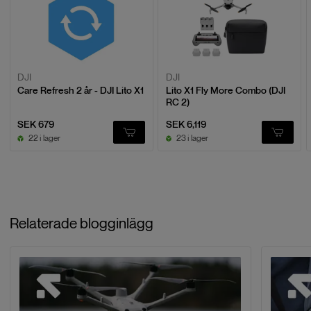
EAN:
FOV
82.1
°
35mm ekvivalent brännvidd
24
mm
DJI
DJI
Care Refresh 2 år - DJI Lito X1
Lito X1 Fly More Combo (DJI
Bländaromfång
f/1,7
RC 2)
Minsta fokuseringsavstånd
1
m
SEK 679
SEK 6,119
22 i lager
23 i lager
ISO Range
Video normal: 100–12800 (Normal),
100–3200 (D-Log M); slow motion:
100–6400 (Normal), 100–3200 (D-
Log M); foto: 100–6400 (12 MP), 100–
3200 (48 MP)
Relaterade blogginlägg
Slutartid
12 MP foto: 1/10000–2 s (2,5–8 s för
simulerad lång exponering), 48 MP
foto: 1/16000–2 s
Max bildstorlek
8064×6048