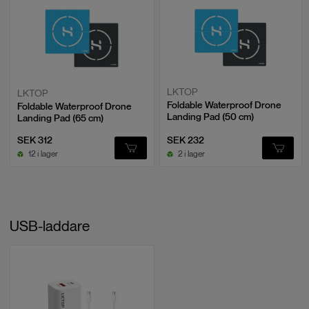
Hinderavkänning: Omnidirektionell +
LiDAR
störningar och skymd av träd: cirka
0,5–1,5 km
Flygtid: Upp till
52 min
per batteri (Intelligent Flight Battery Plus)
Videolänk/räckvidd: Upp till
8 km
Max nedladdningshastighet
O4: 10 MB/s (med DJI RC-N3-
Flyglägen: ActiveTrack och intelligenta QuickShots
fjärrkontroll), 10 MB/s (med DJI RC 2);
Wi‑Fi 6: upp till 50 MB/s
Fjärrkontroll:
DJI RC 2
ingår
Klassning:
C1
(EU)
LKTOP
LKTOP
Latens
cirka 120
ms
Foldable Waterproof Drone
Foldable Waterproof Drone
Landing Pad (50 cm)
Landing Pad (65 cm)
Tillämpningsområden
Antenner
2 antenner (1T2R)
SEK 312
SEK 232
Resa och lifestyle: 4K HDR för soluppgångar, stadsvyer och
12 i lager
2 i lager
strandscener. Lång flygtid gör att du hinner få variation utan
Batteri
batteristress.
Action och sport: Använd ActiveTrack för att följa cykel, löpning eller
Kapacitet
DJI Lito X1 Intelligent Flight Battery:
bil på säkert avstånd, med LiDAR som extra skydd nära hinder.
2788 mAh; DJI Lito Series Intelligent
USB-laddare
Fastighet och destination: Smidiga “reveal”-tagningar runt byggnader
Flight Battery Plus*: 4680 mAh
och trädgårdar. Jämn länk gör att du kan flyga längre sträckor runt
större objekt.
Vikt
DJI Lito X1 Intelligent Flight Battery:
cirka 74 g; DJI Lito Series Intelligent
Flight Battery Plus*: cirka 118 g
Varför välja denna produkt