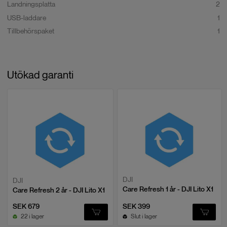
Landningsplatta
2
Max uppstigningshastighet
7 m/s (sportläge), 5 m/s (normalläge),
På Swedron Academy erbjuder vi drönarkurser som låter dig komma
USB-laddare
1
3 m/s (cineläge)
igång snabbt:
Tillbehörspaket
1
Max nedstigningshastighet
7 m/s (sportläge), 5 m/s (normalläge),
Heldagskurs - lär dig flyga drönare
3 m/s (cineläge)
Webbutbildning för drönarkort - EASA Öppen kategori
Utökad garanti
Max horisontell hastighet
18 m/s (sportläge, med DJI Lito X1
Intelligent Flight Battery), 12 m/s
Besök
Swedron Academ
y
›
(normalläge), 12 m/s
(spårningsstatus)
Översikt
Max starthöjd
4500 m (med DJI Lito X1 Intelligent
Lito X1 är byggd för skapare som vill gå från “bra” till “redo för
Flight Battery), 3500 m (med DJI Lito
färggradering”. Den större sensorn fångar mer ljus och dynamik, 10-bit
Series Intelligent Flight Battery Plus)
D-Log M bevarar nyanserna, och HDR-läget ger rena högdagrar även i
motljus. Du flyger länge med upp till 52 min per batteri (Intelligent Flight
Max flygtid
36 minuter (med DJI Lito X1
Battery Plus), och den stabila länken på upp till 8 km ger responsiv
Intelligent Flight Battery), 52 minuter
DJI
styrning och tydlig livevy. Omnidirektionell avkänning med LiDAR ökar
DJI
(med DJI Lito Series Intelligent Flight
Care Refresh 1 år - DJI Lito X1
Battery Plus)
precisionen när du kryssar nära träd, byggnader eller i trånga passager.
Care Refresh 2 år - DJI Lito X1
Med ActiveTrack låser drönaren säkert på motivet och håller
SEK 679
SEK 399
kompositionen, så du kan fokusera på berättelsen.
Drifttid
23 minuter (med DJI Lito X1
22 i lager
Slut i lager
Intelligent Flight Battery), 37 minuter