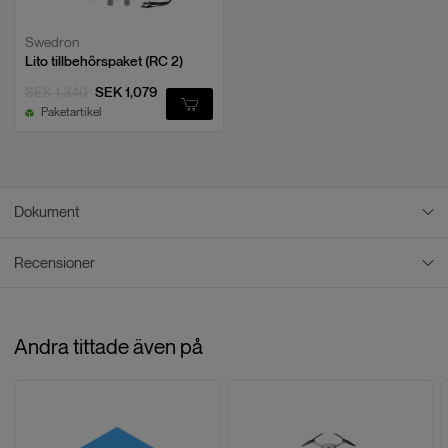
fullt på cirka 45 minuter med
laddningshubben och DJI 65W
Paketinnehåll
portabel laddare; 3 batterier kan
Swedron
laddas fullt på cirka 87 minuter med
Lito tillbehörspaket (RC 2)
1x DJI Lito X1 (C1)
laddningshubben och DJI 65W
portabel laddare; DJI Lito Series
1 x DJI RC 2
SEK 1,340
SEK 1,079
Intelligent Flight Battery Plus*: 1
Paketartikel
1 x DJI Lito X1 Gimbal Protector
batteri kan laddas fullt på cirka 102
minuter via drönaren med DJI 65W
1 x DJI Lito X1 Should bag
portabel laddare; 1 batteri kan laddas
1 x Screwdriver
fullt på cirka 56 minuter med
laddningshubben och DJI 65W
3 x DJI Mini 3/Lito Series Spare Propellers (Pair)
portabel laddare; 3 batterier kan
Dokument
3 x DJI Lito X1 Intelligent Flight Battery Plus
laddas fullt på cirka 130 minuter med
1 x DJI Lito X1 Charging Hub
laddningshubben och DJI 65W
portabel laddare
Recensioner
PDF Dokument
Komplettera med rätt tillbehör från start
Kamera
DJI LITO X1 - BRUKSANVISNING
Recensioner
För att få ut mer av din drönare kan det vara värt att komplettera med
Andra tittade även på
vissa tillbehör, vi har därför tagit fram ett färdigt tillbehörspaket.
Baserat på
0
recensioner
Image Sensor
1/1,3-tums CMOS, 48 MP effektiva
pixlar
LÄMNA EN RECENSION
Swedron
Lins
FOV: 82,1°, formatmotsvarighet: 24
Lito tillbehörspaket (RC 2)
mm, bländare: f/1,7, fokus: 1 m till ∞