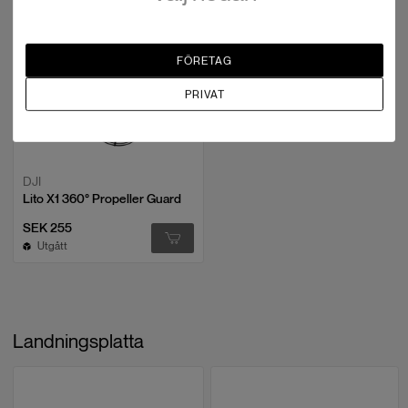
Videoöverföringssystem
O4
Live View-kvalitet
upp till 1080p/60fps med fjärrkontroll
FÖRETAG
Operationsfrekvens
2.4000–2.4835 GHz, 5.1700–5.2500
PRIVAT
GHz, 5.7250–5.8500 GHz
EIRP
2,4 GHz: < 30 dBm (IC), < 20 dBm
(CE/SRRC/MIC); 5,1 GHz: < 23 dBm
(CE); 5,8 GHz: < 30 dBm (IC), < 30
DJI
dBm (SRRC), < 14 dBm (CE)
Lito X1 360° Propeller Guard
Max överföringsavstånd (utan
IC: 15 km; CE: 8 km; SRRC: 8 km; MIC:
SEK 255
störningar)
8 km
Utgått
Max överföringsavstånd (utan
starka störningar (stadsmiljö): cirka
störningar, med störningar)
1–1,5 km; medelstarka störningar
(förortsmiljö): cirka 2,5–7 km; låga
störningar (förort/havsnära): cirka 7–
Tekniska specifikationer
Landningsplatta
10 km
Sensor:
1/1,3"
Max överföringsavstånd (hinder, med
låga störningar och skymd av
Video:
4K HDR
,
10-bit D-Log M
störningar)
byggnader: cirka 0–0,5 km; låga