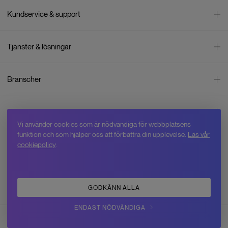
Främre sensorer
0.5-10
m
Kundservice & support
Obstacle Sensing Range
0.5-20 m (framåt), 0.5-15 m (bakåt),
Kontakta oss
0.5-15 m (sidled), 0.5-15 m (uppåt),
Tjänster & lösningar
0.5-15 m (nedåt)
Leverans
Betalning
Bli företagskund
Effektiv avkänningshastighet
Flyghastighet ≤ 12 m/s (framåt), ≤ 8
Branscher
m/s (bakåt), ≤ 8 m/s (sidled), ≤ 5 m/s
Reklamation & återköp
Företagsrådgivning
(uppåt), ≤ 5 m/s (nedåt)
Försäljningsvillkor
Företagsfaktura
Mätning
Integritetspolicy
Bakre sensorer
0.5-15
m
Inspiration
Företagsleasing
Energisektorn
Cookiepolicy
Vi använder cookies som är nödvändiga för webbplatsens
Hyr drönare
Skogsbruk
Sidledssensorer
0.5-15
m
Om oss
funktion och som hjälper oss att förbättra din upplevelse.
Läs vår
Jobba hos Swedron
Service & reparation
Övervakning
cookiepolicy
.
Varför Swedron
Uppåtgående sensorer
0.5-15
m
Kurser
Inspektion
Lagar & regler
Drönarpaket
Tak- & fasadtvätt
Allt om drönare
Nedåtgående sensorer
0.5-15
m
GODKÄNN ALLA
Polis
Blogg
3D infraröd sensor
Framåtriktad LiDAR; nedåtriktad
Jord- & lantbruk
Youtube
ENDAST NÖDVÄNDIGA
infraröd sensor
©
2026
Swedron Sverige AB
Swedron Community