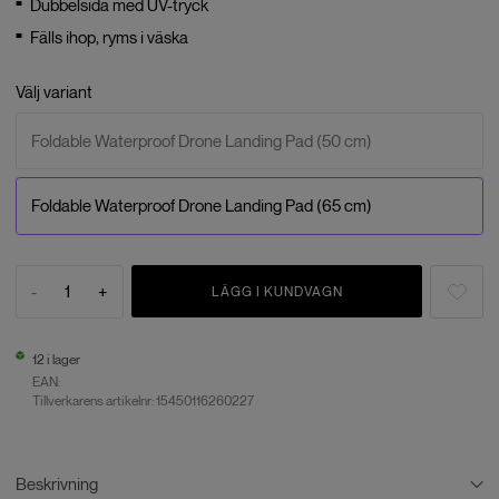
Dubbelsida med UV-tryck
Fälls ihop, ryms i väska
Välj variant
Foldable Waterproof Drone Landing Pad (50 cm)
Foldable Waterproof Drone Landing Pad (65 cm)
-
1
+
LÄGG I KUNDVAGN
12 i lager
EAN:
Tillverkarens artikelnr: 15450116260227
Beskrivning