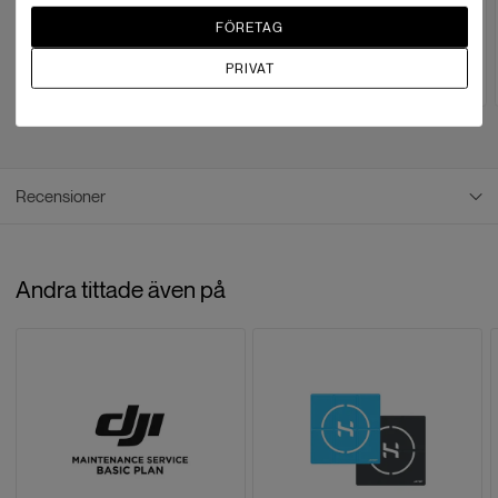
Mini 4 Pro - Tillbehörspaket
Lito tillbehörspaket (RC-N3)
FÖRETAG
SEK 1,224
SEK 1,032
SEK 1,272
PRIVAT
Paketartikel
Paketartikel
Recensioner
Recensioner
Andra tittade även på
Baserat på
0
recensioner
LÄMNA EN RECENSION