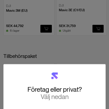
I förpackningen: 1 x landningsplatta (65 cm)
DJI
DJI
Mavic 3E (C1/EU)
Mavic 3M (EU)
SEK 44,792
SEK 31,759
6 i lager
Utgått
Tillbehörspaket
TILLBEHÖRSPAKET
Företag eller privat?
Välj nedan
Swedron
Swedron