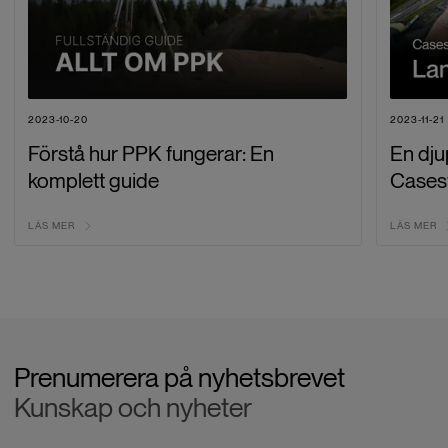
2023-10-20
2023-11-21
Förstå hur PPK fungerar: En
En dju
komplett guide
Cases
LÄS MER
LÄS MER
Prenumerera på nyhetsbrevet
Kunskap och nyheter