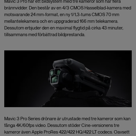
Mavic 3 Pro har ett bildsystem med tre kameror som har flera
brännvidder. Den består av en 4/3 CMOS Hasselblad-kamera med
motsvarande 24 mm-format, en ny 1/1,3-tums CMOS 70 mm
mellantelekamera och en uppgraderad 166 mm telekamera.
Dessutom erbjuder den en maximal flygtid på cirka 43 minuter,
tillsammans med förbättrad bildprestanda.
Mavic 3 Pro Series drönare är utrustade med tre kameror som kan
fånga 4K/60fps video. Dessutom stöder Cine-versionens tre
kameror även Apple ProRes 422/422 HQ/422 LT codecs. Oavsett