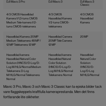
DJI Mavic 3 Pro
DJI Mavic 3
DJI Mavic 3
Classic
4/3 CMOS Hasselblad
4/3 CMOS
4/3 CMOS
Kamera 1/1,3-tums CMOS
Hasselblad Kamera
Hasselblad
Medium Tele-kamera 1/2-
1/2-tums CMOS-
Kamera
tums CMOS-telekamera
telekamera
Hasselblad Kamera: 20 MP
Hasselblad Camera:
20 MP
Medium Telekamera: 48 MP /
20 MP Tele Camera:
12 MP Telekamera: 12 MP
12 MP
Hasselblad kamera:
Hasselblad kamera:
Hasselblad
Hasselblad Natural Color
Hasselblad Natural
Natural Color
Solution (HNCS)/D-Log/D-
Color Solution
Solution
Log M/HLG/Normal Medium
(HNCS)/D-Log/D-
(HNCS)/D-
Telekamera: D-Log
Log M/HLG/Normal
Log/D-Log
M/HLG/Normal Telekamera:
Telekamera: Normal
M/HLG/Normal
Normal
Mavic 3 Pro, Mavic 3 och Mavic 3 Classic kan ta episka bilder tack
vare flaggskeppets kraftfulla kameraprestanda. Men det finns
fortfarande lite olikheter.