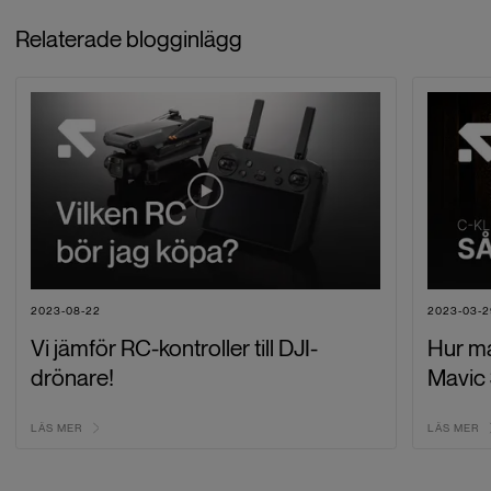
Relaterade blogginlägg
2023-08-22
2023-03-2
Vi jämför RC-kontroller till DJI-
Hur ma
drönare!
Mavic 
LÄS MER
LÄS MER