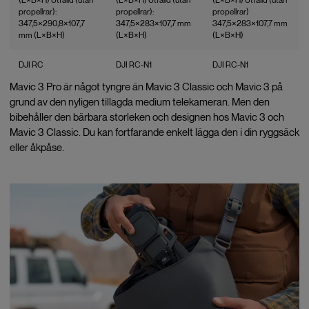
propellrar):
propellrar):
propellrar)
347,5×290,8×107,7
347,5×283×107,7 mm
347,5×283×107,7 mm
mm (L×B×H)
(L×B×H)
(L×B×H)
DJI RC
DJI RC-N1
DJI RC-N1
Mavic 3 Pro är något tyngre än Mavic 3 Classic och Mavic 3 på
grund av den nyligen tillagda medium telekameran. Men den
bibehåller den bärbara storleken och designen hos Mavic 3 och
Mavic 3 Classic. Du kan fortfarande enkelt lägga den i din ryggsäck
eller åkpåse.