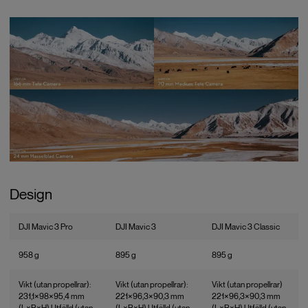
Design
DJI Mavic 3 Pro
DJI Mavic 3
DJI Mavic 3 Classic
958 g
895 g
895 g
Vikt (utan propellrar):
Vikt (utan propellrar):
Vikt (utan propellrar)
231,1×98×95,4 mm
221×96,3×90,3 mm
221×96,3×90,3 mm
(L×B×H) Utfälld (utan
(L×B×H) Utfälld (utan
(L×B×H) Utfälld (utan