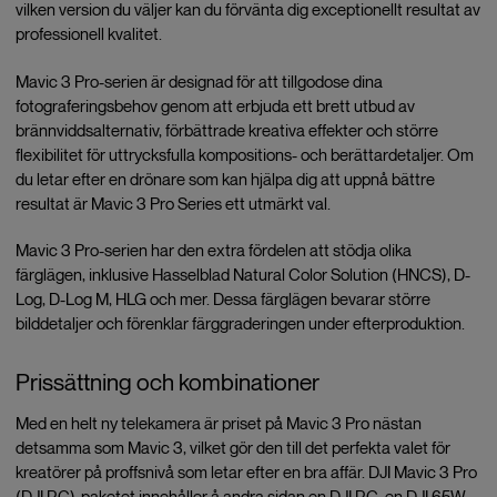
vilken version du väljer kan du förvänta dig exceptionellt resultat av
professionell kvalitet.
Mavic 3 Pro-serien är designad för att tillgodose dina
fotograferingsbehov genom att erbjuda ett brett utbud av
brännviddsalternativ, förbättrade kreativa effekter och större
flexibilitet för uttrycksfulla kompositions- och berättardetaljer. Om
du letar efter en drönare som kan hjälpa dig att uppnå bättre
resultat är Mavic 3 Pro Series ett utmärkt val.
Mavic 3 Pro-serien har den extra fördelen att stödja olika
färglägen, inklusive Hasselblad Natural Color Solution (HNCS), D-
Log, D-Log M, HLG och mer. Dessa färglägen bevarar större
bilddetaljer och förenklar färggraderingen under efterproduktion.
Prissättning och kombinationer
Med en helt ny telekamera är priset på Mavic 3 Pro nästan
detsamma som Mavic 3, vilket gör den till det perfekta valet för
kreatörer på proffsnivå som letar efter en bra affär. DJI Mavic 3 Pro
(DJI RC)-paketet innehåller å andra sidan en DJI RC, en DJI 65W