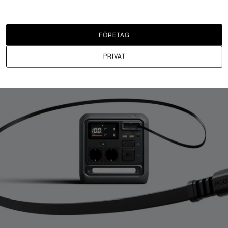
foner, surfplattor och laptops med upp till 100 W och kan 
 den skulle skadas över tid. För användare som ofta laddar
er vill ha en renare och smidigare uppsättning på skrivborde
FÖRETAG
mpingbordet, är det här en genomtänkt lösning.
PRIVAT