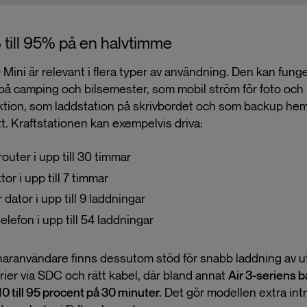
 till 95% på en halvtimme
Mini är relevant i flera typer av användning. Den kan fung
 på camping och bilsemester, som mobil ström för foto och
tion, som laddstation på skrivbordet och som backup he
t. Kraftstationen kan exempelvis driva:
router i upp till 30 timmar
or i upp till 7 timmar
 dator i upp till 9 laddningar
elefon i upp till 54 laddningar
naranvändare finns dessutom stöd för snabb laddning av u
rier via SDC och rätt kabel, där bland annat
Air 3-seriens b
10 till 95 procent på 30 minuter.
Det gör modellen extra intr