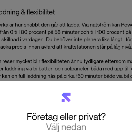
dning & flexibilitet
tyrka är hur snabbt den går att ladda. Via nätström kan Po
från 0 till 80 procent på 58 minuter och till 100 procent på
 skillnad i vardagen. Du behöver inte planera lika långt i f
äcka precis innan avfärd att kraftstationen står på låg nivå.
 reser mycket blir flexibiliteten ännu tydligare eftersom m
r laddning via bilbatteri och solpaneler, båda med upp til
ör kan en full laddning nås på cirka 160 minuter både via bil 
ower 1000 Mini till en betydligt mer självständig energikäll
så lagt fokus på att göra produkten enklare att leva med. 
tdragbara USB-C-kabeln på 100 W är ett bra exempel. Det 
Företag eller privat?
alj, men i praktiken löser den ett vanligt problem: att rätt ka
Välj nedan
r den behövs. Här sitter den redan på plats, den kan dras u