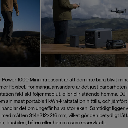
Power 1000 Mini intressant är att den inte bara blivit min
t mer flexibel. För många användare är det just bärbarhete
tation faktiskt följer med ut, eller blir stående hemma. DJI
 sin mest portabla 1 kWh-kraftstation hittills, och jämför
handlar det om ungefär halva storleken. Samtidigt ligger v
g, med måtten 314×212×216 mm, vilket gör den betydligt lätt
len, husbilen, båten eller hemma som reservkraft.