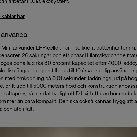
an arbetar i DJI:s ekosystem.
-kablar här
t använda
ini använder LFP-celler, har intelligent batterihantering,
ensorer, 26 säkringar och ett chassi i flamskyddande mate
ppges behålla cirka 80 procent kapacitet efter 4000 laddcy
ka livslängden anges till upp till 10 år vid daglig användning
n med omkoppling på 0,01 sekunder, laddningsljud på hög
e, drift upp till 5000 meters höjd och konstruktion anpass
saltspray, så blir det tydligt att DJI vill att den här modell
om mer än bara kompakt. Den ska också kännas trygg att 
och ute i fält.