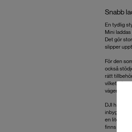
Snabb lad
En tydlig s
Mini laddas 
Det gör stor
slipper uppt
För den som
också stödje
rätt tillbeh
vilket gör P
vägen.
DJI har ock
inbyggda, u
en liten det
finns där nä