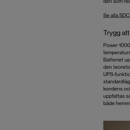
den som red
Se alla SDC
Trygg at
Power 1000 M
temperaturs
Batteriet u
den teoretis
UPS-funktio
standardläg
kondens och 
uppfattas s
både hemma 