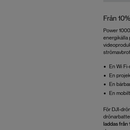
Från 10%
Power 1000 
energikälla
videoproduk
strömavbrot
En Wi Fi-
En projekt
En bärbar
En mobilt
För DJI-drö
drönarbatte
laddas från 