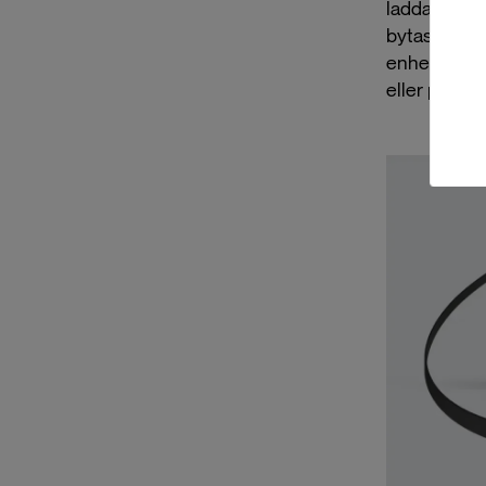
laddar tele
bytas ut om
enheter, ell
eller på ca