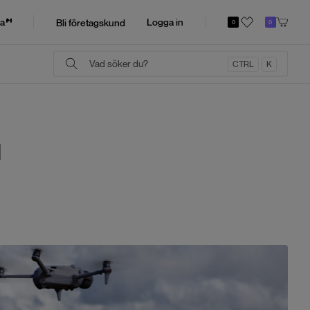
a
Logga in
Bli företagskund
0
0
CTRL
K
l