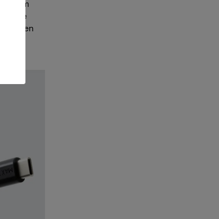
dessutom
 mindre
t, i bilen