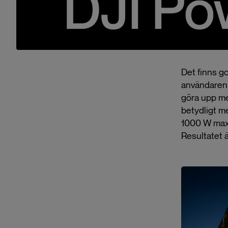
Det finns g
användaren 
göra upp me
betydligt m
1000 W maxe
Resultatet 