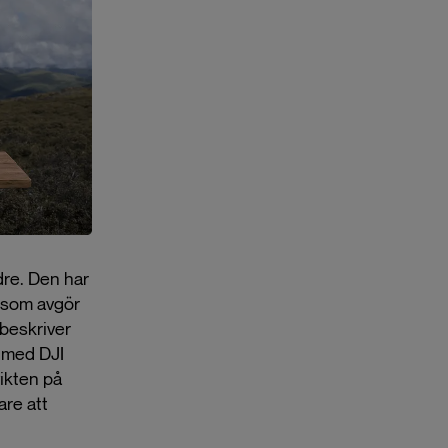
dre. Den har
n som avgör
 beskriver
t med DJI
ikten på
are att