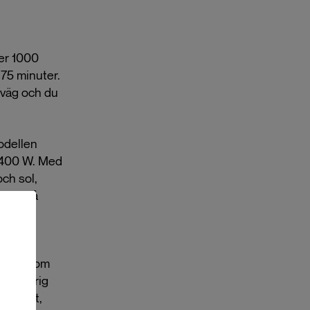
wer 1000
 75 minuter.
örväg och du
odellen
l 400 W. Med
och sol,
a ute på
Den
låter som
bel aldrig
t direkt,