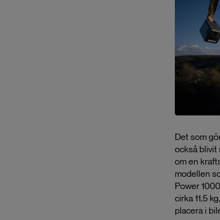
Det som gör 
också blivi
om en krafts
modellen som
Power 1000 
cirka 11,5 k
placera i bi