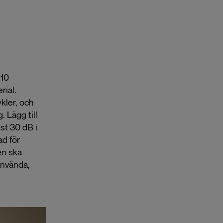
 10
rial.
kler, och
. Lägg till
st 30 dB i
ad för
en ska
använda,