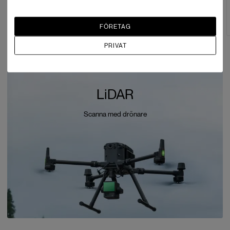
SEK 206,392
SEK 60,095
Paketartikel
2 i lager
FÖRETAG
PRIVAT
LiDAR
Scanna med drönare