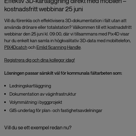
Effektiv 3D-kartläggning direkt med mobilen –
kostnadsfritt webbinar 25 juni
Vill du förenkla och effektivisera 3D-dokumentation i fält utan att
använda drönare eller totalstation? Välkommen till ett kostnadsfritt
webbinar den 25 juni kl. 09:00, där vi tillsammans med Pix4D visar
hur du enkelt kan samla in högkvalitativ 3D-data med mobiltelefon,
PIX4Dcatch
och
Emlid Scanning Handle
.
Registrera dig och dina kollegor idag!
Lösningen passar särskilt väl för kommunala fältarbeten som:
Ledningskartläggning
Dokumentation av väginfrastruktur
Volymmätning i byggprojekt
GIS-underlag för plan- och fastighetsavdelningar
Vill du se ett exempel redan nu?