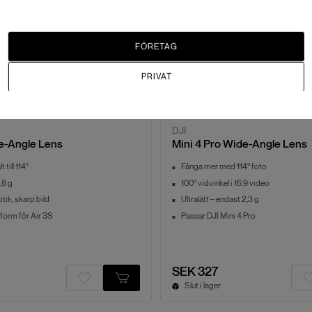
FÖRETAG
PRIVAT
DJI
e-Angle Lens
Mini 4 Pro Wide-Angle Lens
 till 114°
Fånga mer med 114° foto
,8 g
100° vidvinkel i 16:9 video
tik, skarp bild
Ultralätt – endast 2,3 g
form för Air 3S
Passar DJI Mini 4 Pro
SEK 327
Slut i lager