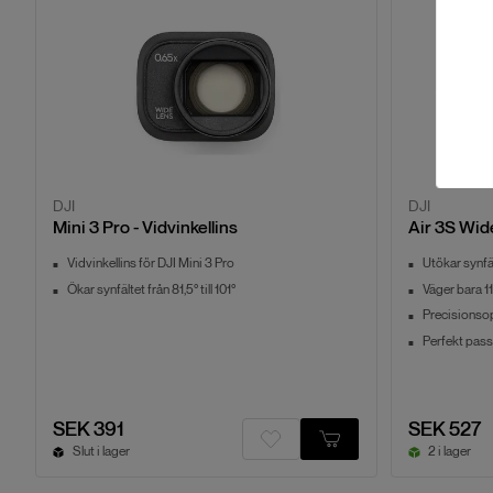
DJI
DJI
Mini 3 Pro - Vidvinkellins
Air 3S Wid
Vidvinkellins för DJI Mini 3 Pro
Utökar synfält
Ökar synfältet från 81,5° till 101°
Väger bara 11
Precisionsop
Perfekt pass
SEK 391
SEK 527
Slut i lager
2 i lager