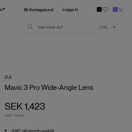
a
Logga in
Bli företagskund
0
0
CTRL
K
DJI
Mavic 3 Pro Wide-Angle Lens
SEK 1,423
exkl. moms
108° ultrabrett synfält