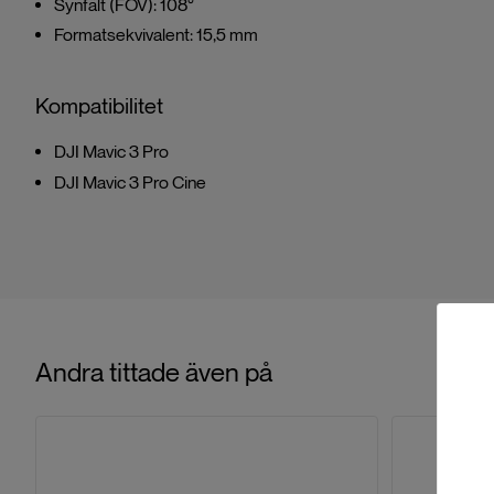
Synfält (FOV): 108°
Formatsekvivalent: 15,5 mm
Kompatibilitet
DJI Mavic 3 Pro
DJI Mavic 3 Pro Cine
Andra tittade även på