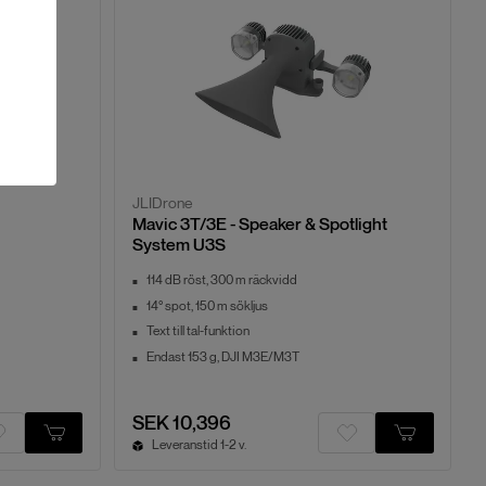
JLIDrone
Mavic 3T/3E - Speaker & Spotlight
System U3S
114 dB röst, 300 m räckvidd
14° spot, 150 m sökljus
Text till tal-funktion
Endast 153 g, DJI M3E/M3T
SEK 10,396
Leveranstid 1-2 v.