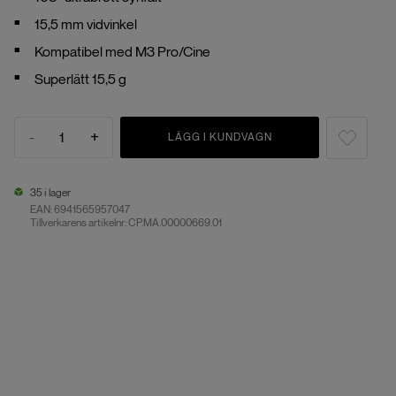
15,5 mm vidvinkel
Kompatibel med M3 Pro/Cine
Superlätt 15,5 g
-
+
1
LÄGG I KUNDVAGN
35 i lager
EAN:
6941565957047
Tillverkarens artikelnr: CP.MA.00000669.01