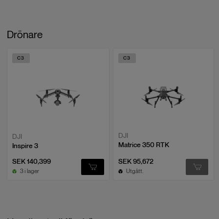
Styrspakar (par) × 1
Låsverktyg × 1
Drönare
Kompatibilitet
C3
C3
DJI RC Plus (Inspire 3)
DJI RC Plus (Matrice 30)
DJI
DJI
Matrice 350 RTK
Inspire 3
SEK 140,399
SEK 95,672
3 i lager
Utgått.