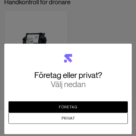
Handkontroll för drönare
DJI
RC Plus
Företag eller privat?
SEK 14,895
Välj nedan
21 i lager
FÖRETAG
Recensioner
PRIVAT