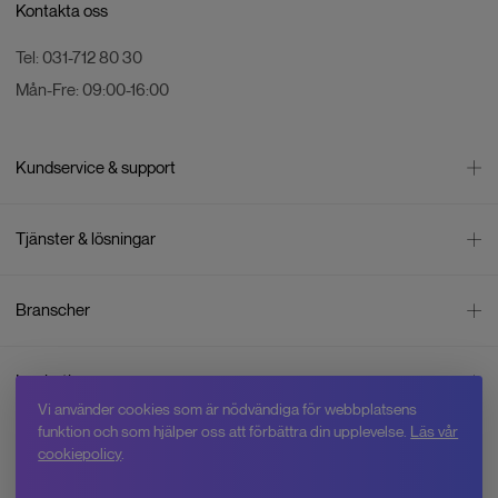
Kontakta oss
Tel:
031-712 80 30
Mån-Fre:
09:00-16:00
Kundservice & support
Kontakta oss
Tjänster & lösningar
Leverans
Betalning
Bli företagskund
Branscher
Reklamation & återköp
Företagsrådgivning
Försäljningsvillkor
Företagsfaktura
Mätning
Integritetspolicy
Inspiration
Företagsleasing
Energisektorn
Cookiepolicy
Vi använder cookies som är nödvändiga för webbplatsens
Hyr drönare
Skogsbruk
Om oss
funktion och som hjälper oss att förbättra din upplevelse.
Läs vår
Jobba hos Swedron
Service & reparation
Övervakning
cookiepolicy
.
Varför Swedron
Kurser
Inspektion
Lagar & regler