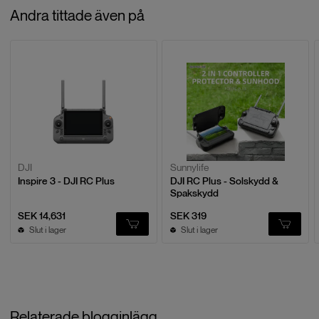
Recensioner
Andra tittade även på
Baserat på
0
recensioner
LÄMNA EN RECENSION
DJI
Sunnylife
Inspire 3 - DJI RC Plus
DJI RC Plus - Solskydd &
Spakskydd
SEK 14,631
SEK 319
Slut i lager
Slut i lager
Relaterade blogginlägg