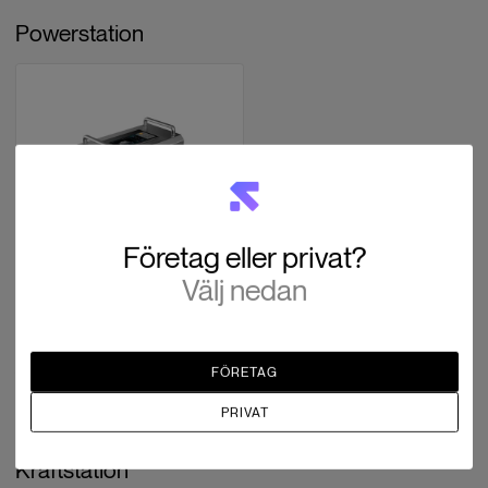
Powerstation
Företag eller privat?
CZI
Välj nedan
TK4 - Tethered power system
for Matrice 400 (110m)
SEK 111,999
Slut i lager
FÖRETAG
PRIVAT
Kraftstation