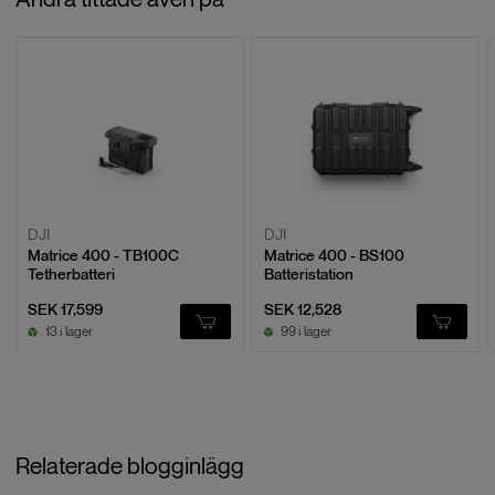
Baserat på
0
recensioner
LÄMNA EN RECENSION
DJI
DJI
Matrice 400 - TB100C
Matrice 400 - BS100
Tetherbatteri
Batteristation
SEK 17,599
SEK 12,528
13 i lager
99 i lager
Relaterade blogginlägg