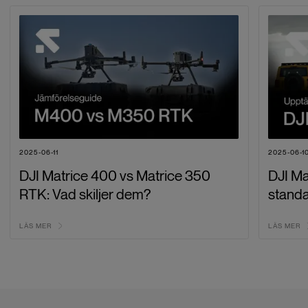
2025-06-11
2025-06-1
DJI Matrice 400 vs Matrice 350
DJI Ma
RTK: Vad skiljer dem?
stand
LÄS MER
LÄS MER