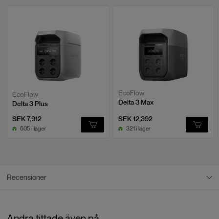
EcoFlow
EcoFlow
Delta 3 Max
Delta 3 Plus
SEK 7,912
SEK 12,392
605 i lager
321 i lager
Recensioner
Recensioner
Andra tittade även på