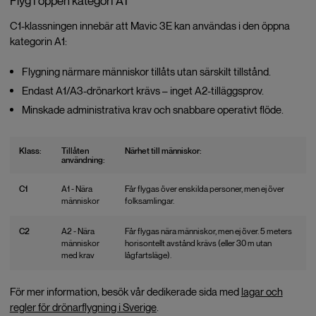
Flyg i öppen kategori A1
C1-klassningen innebär att Mavic 3E kan användas i den öppna
kategorin A1:
Flygning närmare människor tillåts utan särskilt tillstånd.
Endast A1/A3-drönarkort krävs – inget A2-tilläggsprov.
Minskade administrativa krav och snabbare operativt flöde.
Klass:
Tillåten
Närhet till människor:
användning:
C1
A1 - Nära
Får flygas över enskilda personer, men ej över
människor
folksamlingar.
C2
A2 - Nära
Får flygas nära människor, men ej över. 5 meters
människor
horisontellt avstånd krävs (eller 30 m utan
med krav
lågfartsläge).
För mer information, besök vår dedikerade sida med
lagar och
regler för drönarflygning i Sverige
.