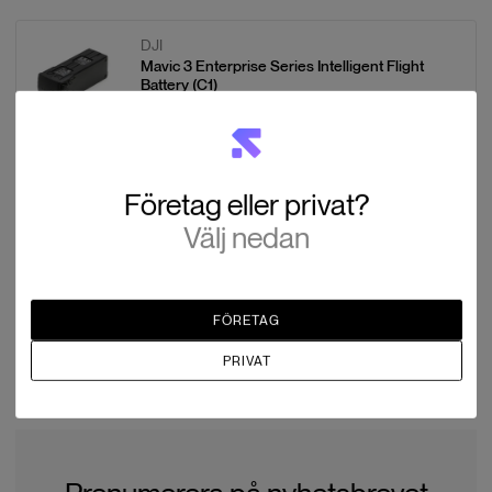
DJI
Mavic 3 Enterprise Series Intelligent Flight
Battery (C1)
EAN:
6937224117747
Vidare läsning:
Företag eller privat?
Drönarkartering i stadsmiljö – Lagar och regler
Välj nedan
Checklista för drönarflygning
Komplett samling med viktig information för säker
drönarflygning
FÖRETAG
DJI Mavic 3E vs. Matrice 4E: Är det värt att uppgradera?
PRIVAT