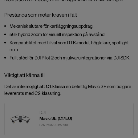
Prestanda som möter kraven i fält
Mekanisk slutare för kartläggningsuppdrag.
56× hybrid zoom för visuell inspektion på avstånd.
Kompatibilitet med tillval som RTK-modul, högtalare, spotlight
m.m.
Fullt stöd för DJI Pilot 2 och mjukvaruintegrationer via DJI SDK.
Viktigt att känna till
Det är
inte möjligt att C1-klassa
en befintlig Mavic 3E som tidigare
levererats med C2-klassning.
DJI
Mavic 3E (C1/EU)
EAN:
6937224117730