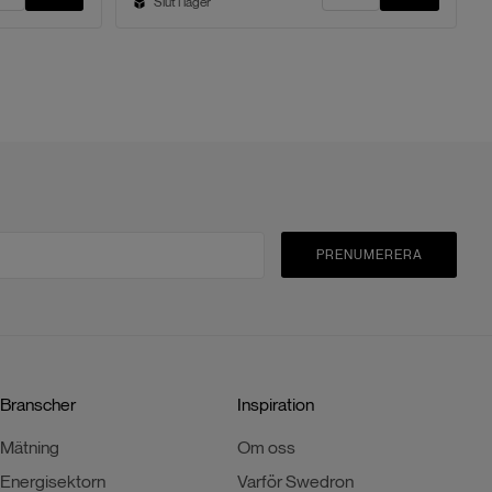
Slut i lager
PRENUMERERA
Branscher
Inspiration
Mätning
Om oss
Energisektorn
Varför Swedron