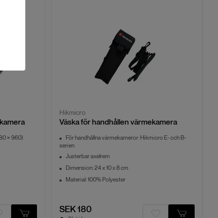
Hikmicro
ekamera
Väska för handhållen värmekamera
80 × 960)
För handhållna värmekameror: Hikmicro E- och B-
serien
Justerbar axelrem
Dimension: 24 x 10 x 8 cm
Material: 100% Polyester
SEK 180