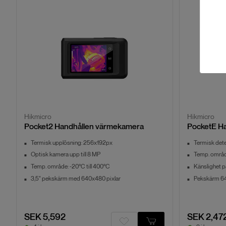
Hikmicro
Hikmicro
Pocket2 Handhållen värmekamera
PocketE H
Termisk upplösning: 256x192px
Termisk dete
Optisk kamera upp till 8 MP
Temp. område
Temp. område: -20°C till 400°C
Känslighet 
3,5" pekskärm med 640x480 pixlar
Pekskärm 64
SEK 5,592
SEK 2,47