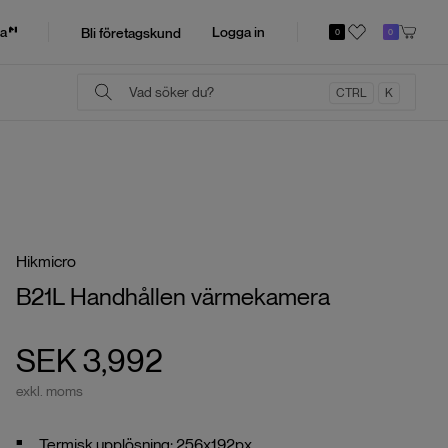
a
Logga in
Bli företagskund
0
0
CTRL
K
Hikmicro
B21L Handhållen värmekamera
SEK 3,992
exkl. moms
Termisk upplösning: 256x192px