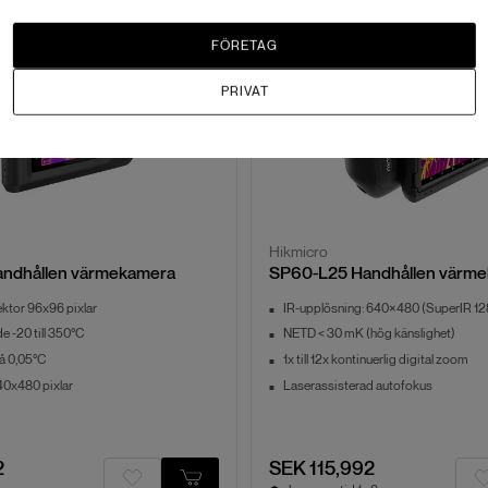
FÖRETAG
PRIVAT
Hikmicro
andhållen värmekamera
SP60-L25 Handhållen värm
ktor 96x96 pixlar
IR-upplösning: 640×480 (SuperIR 12
 -20 till 350°C
NETD < 30 mK (hög känslighet)
på 0,05°C
1x till 12x kontinuerlig digital zoom
0x480 pixlar
Laserassisterad autofokus
2
SEK 115,992