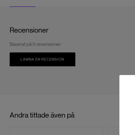
Recensioner
Baserat på
0
recensioner
LÄMNA EN RECENSION
Andra tittade även på