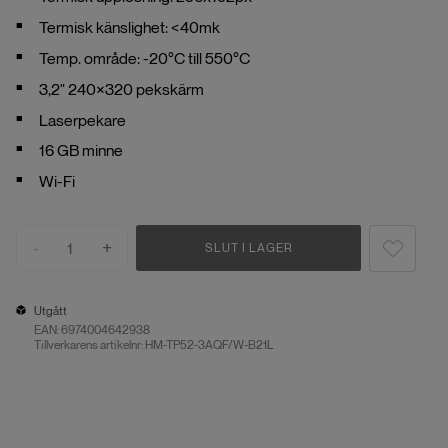
Termisk känslighet: <40mk
Temp. område: -20°C till 550°C
3,2" 240×320 pekskärm
Laserpekare
16 GB minne
Wi-Fi
-
+
1
SLUT I LAGER
Utgått
EAN:
6974004642938
Tillverkarens artikelnr: HM-TP52-3AQF/W-B21L
Utgått