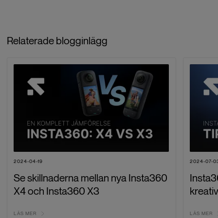
Relaterade blogginlägg
2024-04-19
2024-07-0
Se skillnaderna mellan nya Insta360
Insta3
X4 och Insta360 X3
kreati
LÄS MER
LÄS MER