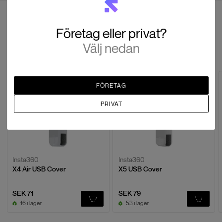
Recensioner
Företag eller privat?
Recensioner
Välj nedan
Andra tittade även på
Baserat på
0
recensioner
FÖRETAG
LÄMNA EN RECENSION
PRIVAT
Insta360
Insta360
X4 Air USB Cover
X5 USB Cover
SEK 71
SEK 79
16 i lager
53 i lager