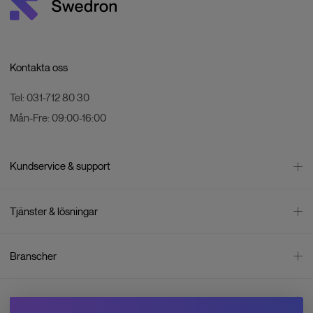
Kontakta oss
Tel:
031-712 80 30
Mån-Fre:
09:00-16:00
Kundservice & support
Kontakta oss
Tjänster & lösningar
Leverans
Betalning
Bli företagskund
Branscher
Reklamation & återköp
Företagsrådgivning
Försäljningsvillkor
Företagsfaktura
Mätning
Integritetspolicy
Inspiration
Företagsleasing
Energisektorn