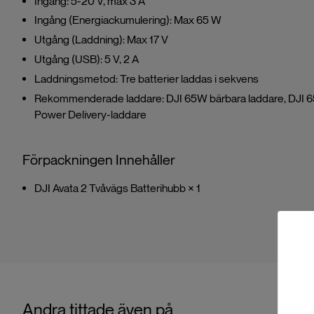
Ingång: 5-20 V, max 3 A
Ingång (Energiackumulering): Max 65 W
Utgång (Laddning): Max 17 V
Utgång (USB): 5 V, 2 A
Laddningsmetod: Tre batterier laddas i sekvens
Rekommenderade laddare: DJI 65W bärbara laddare, DJI 65
Power Delivery-laddare
Förpackningen Innehåller
DJI Avata 2 Tvåvägs Batterihubb × 1
Andra tittade även på