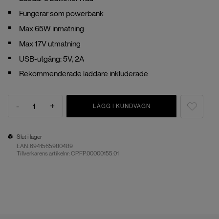
Fungerar som powerbank
Max 65W inmatning
Max 17V utmatning
USB-utgång: 5V, 2A
Rekommenderade laddare inkluderade
-
+
1
LÄGG I KUNDVAGN
Slut i lager
EAN:
6941565980489
Tillverkarens artikelnr: CP.FP.00000155.01
Slut i lager