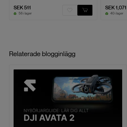
SEK 511
SEK 1,071
56 i lager
40 i lager
Relaterade blogginlägg