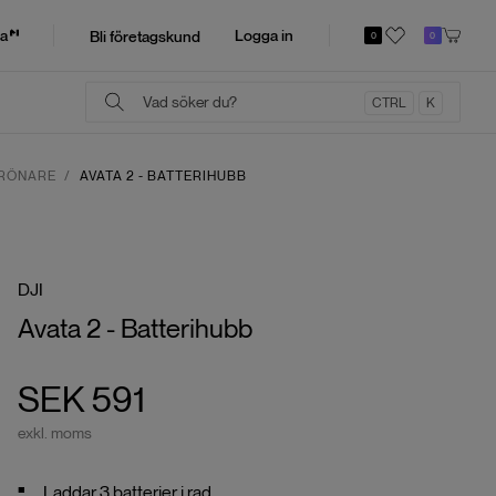
a
Logga in
Bli företagskund
0
0
CTRL
K
DRÖNARE
AVATA 2 - BATTERIHUBB
DJI
Avata 2 - Batterihubb
SEK 591
exkl. moms
Laddar 3 batterier i rad