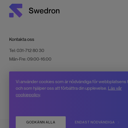
Kontakta oss
Tel:
031-712 80 30
Mån-Fre:
09:00-16:00
Vi använder cookies som är nödvändiga för webbplatsens 
och som hjälper oss att förbättra din upplevelse.
Läs vår
cookiepolicy
.
GODKÄNN ALLA
ENDAST NÖDVÄNDIGA