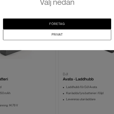
Välj nedan
FÖRETAG
PRIVAT
DJI
atteri
Avata - Laddhubb
id
Laddhubb för DJI Avata
2150 mAh
Kan ladda fyra batterier i följd
g
Levereras utan laddare
nning: 14.76 V