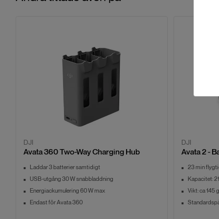
DJI
DJI
Avata 360 Two-Way Charging Hub
Avata 2 - B
Laddar 3 batterier samtidigt
23 min flygt
USB-utgång 30 W snabbladdning
Kapacitet: 
Energiackumulering 60 W max
Vikt: ca 145 
Endast för Avata 360
Standardspä