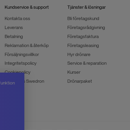
Kundservice & support
Tjänster & lösningar
Kontakta oss
Bli företagskund
Leverans
Företagsrådgivning
Betalning
Företagsfaktura
Reklamation & återköp
Företagsleasing
Försäljningsvillkor
Hyr drönare
Integritetspolicy
Service & reparation
Cookiepolicy
Kurser
Jobba hos Swedron
Drönarpaket
funktion