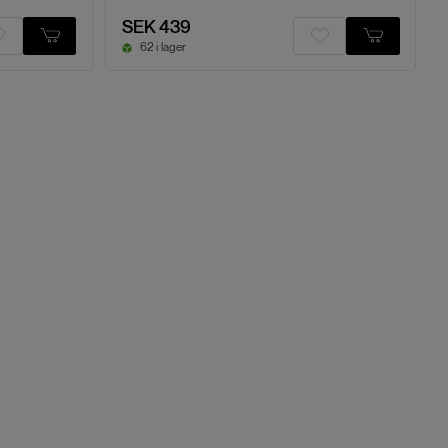
SEK 439
62 i lager