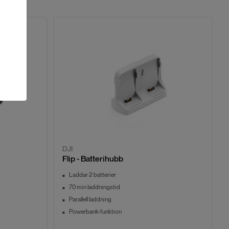
DJI
Flip - Batterihubb
Laddar 2 batterier
70 min laddningstid
Parallell laddning
Powerbank-funktion