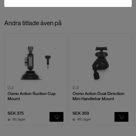
Recensioner
Andra tittade även på
Baserat på
0
recensioner
LÄMNA EN RECENSION
DJI
DJI
Osmo Action Suction Cup
Osmo Action Dual-Direction
Mount
Mini Handlebar Mount
SEK 375
SEK 359
81 i lager
48 i lager