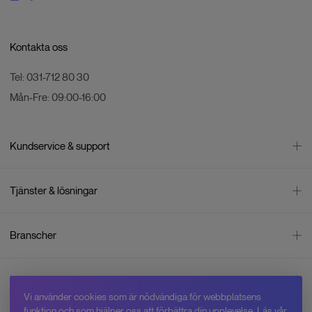
Kontakta oss
Tel:
031-712 80 30
Mån-Fre:
09:00-16:00
Kundservice & support
Kontakta oss
Tjänster & lösningar
Leverans
Betalning
Bli företagskund
Branscher
Reklamation & återköp
Företagsrådgivning
Försäljningsvillkor
Företagsfaktura
Mätning
Integritetspolicy
Inspiration
Företagsleasing
Energisektorn
Cookiepolicy
Vi använder cookies som är nödvändiga för webbplatsens
Hyr drönare
Skogsbruk
Om oss
funktion och som hjälper oss att förbättra din upplevelse.
Läs vår