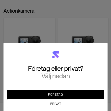
och finjustera bildvinkeln utan verktyg. Stabilt för landsväg och
stadscykling.
Actionkamera
I förpackningen
Osmo Action Mini Handlebar Mount × 1
Specifikationer
Vikt: 94 g
Mått: 59,7 × 59,7 × 27,81 mm (L × B × H)
DJI
DJI
Företag eller privat?
Osmo Action 4 Standard
Osmo Action 4 Adventure
Combo
Combo
Välj nedan
SEK 4,239
SEK 3,188
273 i lager
325 i lager
FÖRETAG
PRIVAT
Recensioner