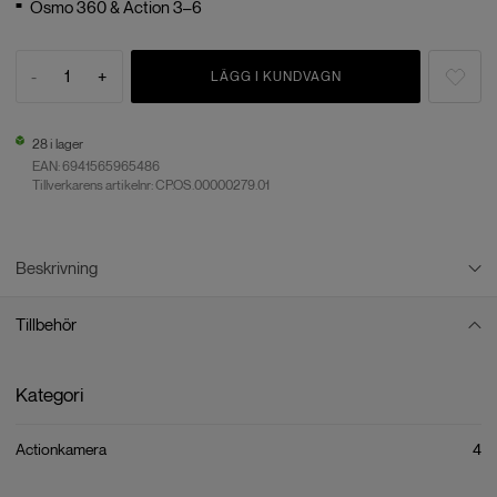
Osmo 360 & Action 3–6
-
1
+
LÄGG I KUNDVAGN
28 i lager
EAN:
6941565965486
Tillverkarens artikelnr: CP.OS.00000279.01
Beskrivning
Tillbehör
Osmo Action Mini Handlebar Mount
Osmo Action Mini Handlebar Mount är ett styrefäste för Osmo 360,
Kategori
Osmo Action 6, Osmo Action 5 Pro, Osmo Action 4 eller Osmo Action
3.
Actionkamera
4
Fäst kameran på styret på några sekunder. Kullleden på ovansidan och
Quick-Release Adapter Mount, ett snabbfäste, gör det enkelt att vrida