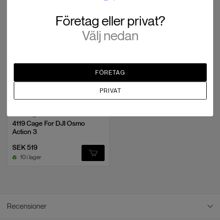
Osmo Action 5 Pro, Osmo Action 4, Osmo Action 3, DJI Action 2
Cages & kits
Företag eller privat?
Välj nedan
FÖRETAG
PRIVAT
Smallrig
4119 Cage For DJI Osmo
Action 3
SEK 519
10 i lager
Recensioner