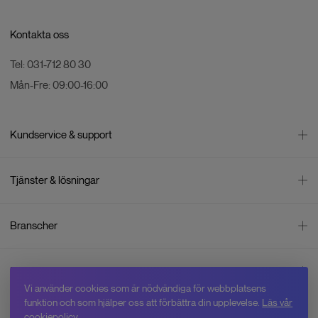
Kontakta oss
Tel:
031-712 80 30
Mån-Fre:
09:00-16:00
Kundservice & support
Kontakta oss
Tjänster & lösningar
Leverans
Betalning
Bli företagskund
Branscher
Reklamation & återköp
Företagsrådgivning
Försäljningsvillkor
Företagsfaktura
Mätning
Integritetspolicy
Inspiration
Företagsleasing
Energisektorn
Cookiepolicy
Vi använder cookies som är nödvändiga för webbplatsens
Hyr drönare
Skogsbruk
Om oss
funktion och som hjälper oss att förbättra din upplevelse.
Läs vår
Jobba hos Swedron
Service & reparation
Övervakning
cookiepolicy
.