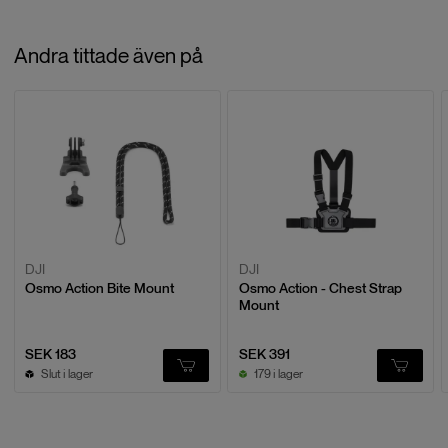
Recensioner
Andra tittade även på
Baserat på
0
recensioner
LÄMNA EN RECENSION
DJI
DJI
Osmo Action Bite Mount
Osmo Action - Chest Strap
Mount
SEK 183
SEK 391
Slut i lager
179 i lager