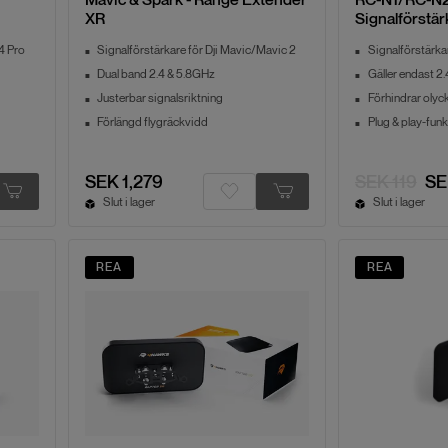
XR
Signalförstär
4 Pro
Signalförstärkare för Dji Mavic/Mavic 2
Signalförstärk
Dual band 2.4 & 5.8GHz
Gäller endast 2
Justerbar signalsriktning
Förhindrar olyc
Förlängd flygräckvidd
Plug & play-funk
SEK 1,279
SEK 119
SE
Slut i lager
Slut i lager
REA
REA