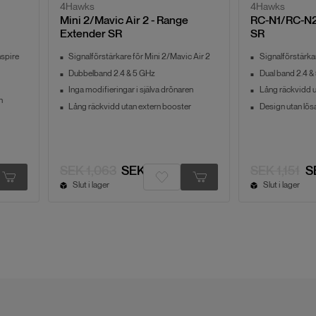
4Hawks
4Hawks
Mini 2/Mavic Air 2 - Range
RC-N1/RC-N2
Extender SR
SR
nspire
Signalförstärkare för Mini 2/Mavic Air 2
Signalförstärk
Dubbelband 2.4 & 5 GHz
Dual band 2.4 
Inga modifieringar i själva drönaren
Lång räckvidd u
n
Lång räckvidd utan extern booster
Design utan lösa
SEK 1,063
SEK 847
SEK 1,151
S
Slut i lager
Slut i lager