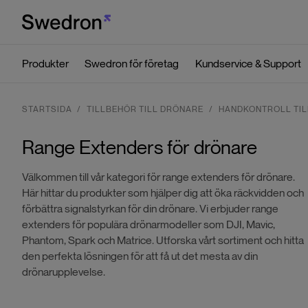
Produkter
Swedron för företag
Kundservice & Support
STARTSIDA
TILLBEHÖR TILL DRÖNARE
HANDKONTROLL TIL
Range Extenders för drönare
Välkommen till vår kategori för range extenders för drönare.
Här hittar du produkter som hjälper dig att öka räckvidden och
förbättra signalstyrkan för din drönare. Vi erbjuder range
extenders för populära drönarmodeller som DJI, Mavic,
Phantom, Spark och Matrice. Utforska vårt sortiment och hitta
den perfekta lösningen för att få ut det mesta av din
drönarupplevelse.