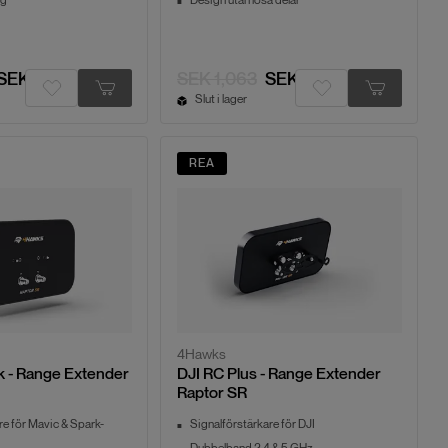
SEK 1,316
SEK 1,063
SEK 847
Slut i lager
REA
4Hawks
k - Range Extender
DJI RC Plus - Range Extender
Raptor SR
re för Mavic & Spark-
Signalförstärkare för DJI