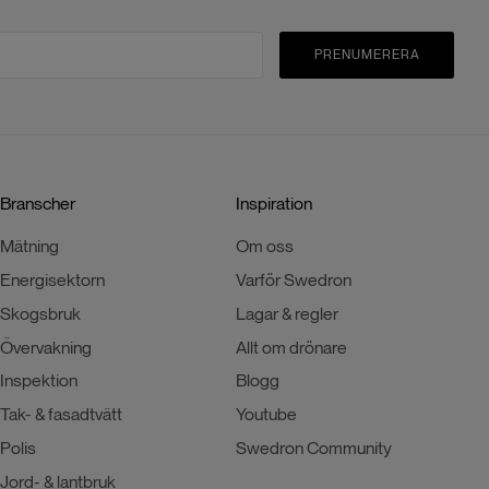
PRENUMERERA
Branscher
Inspiration
Mätning
Om oss
Energisektorn
Varför Swedron
Skogsbruk
Lagar & regler
Övervakning
Allt om drönare
Inspektion
Blogg
Tak- & fasadtvätt
Youtube
Polis
Swedron Community
Jord- & lantbruk