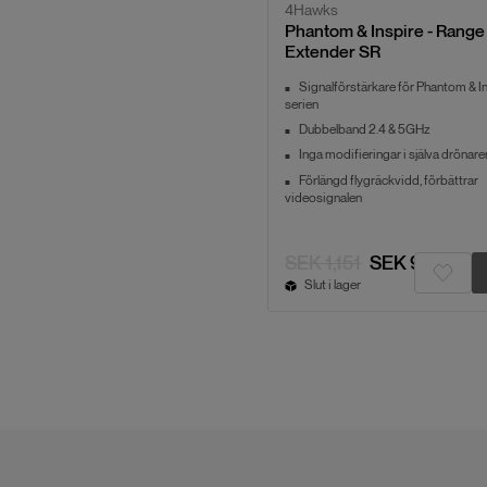
4Hawks
Phantom & Inspire - Range
Extender SR
Signalförstärkare för Phantom & I
serien
Dubbelband 2.4 & 5GHz
Inga modifieringar i själva drönare
Förlängd flygräckvidd, förbättrar
videosignalen
SEK 1,151
SEK 919
Slut i lager