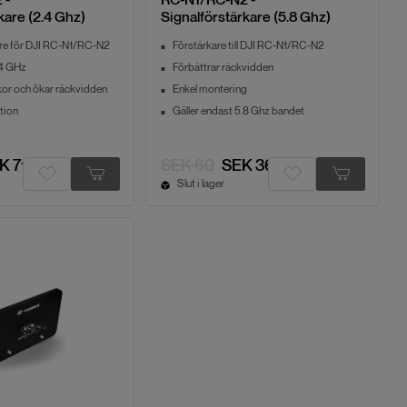
kare (2.4 Ghz)
Signalförstärkare (5.8 Ghz)
are för DJI RC-N1/RC-N2
Förstärkare till DJI RC-N1/RC-N2
.4 GHz
Förbättrar räckvidden
kor och ökar räckvidden
Enkel montering
tion
Gäller endast 5.8 Ghz bandet
K 71
SEK 60
SEK 36
Slut i lager