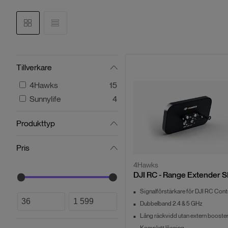
Tillverkare
4Hawks
15
Sunnylife
4
Produkttyp
Pris
4Hawks
DJI RC - Range Extender 
Signalförstärkare för DJI RC Contr
Dubbelband 2.4 & 5 GHz
Lång räckvidd utan extern booste
Komplett lösning