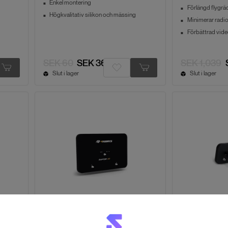
Enkel montering
Förlängd flygrä
Högkvalitativ silikon och mässing
Minimerar radi
Förbättrad vide
SEK 60
SEK 36
SEK 1,039
Slut i lager
Slut i lager
4Hawks
4Hawks
der
Yuneec H520 - Range Extender
Yuneec H520
XR
SR