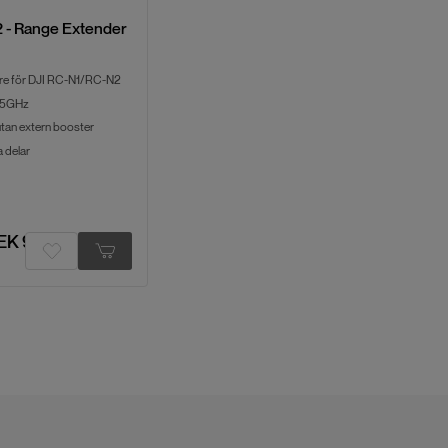
 - Range Extender
are för DJI RC-N1/RC-N2
& 5GHz
tan extern booster
 delar
EK 919