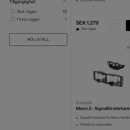
Tillgänglighet
Slut i lager
18
Finns i lager
1
SEK 1,279
Slut i lager
NOLLSTÄLL
Sunnylife
Mavic 2 - Signalförstärkare
Signalförstärkare för Mavic handk
Förbättrar räckvidden