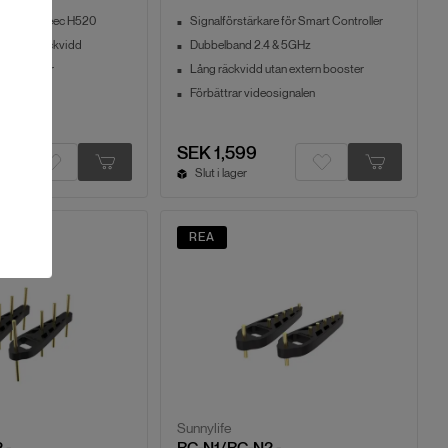
re för Yuneec H520
Signalförstärkare för Smart Controller
r längre räckvidd
Dubbelband 2.4 & 5GHz
ostörningar
Lång räckvidd utan extern booster
osignal
Förbättrar videosignalen
SEK 1,599
Slut i lager
REA
Sunnylife
 -
RC-N1/RC-N2 -