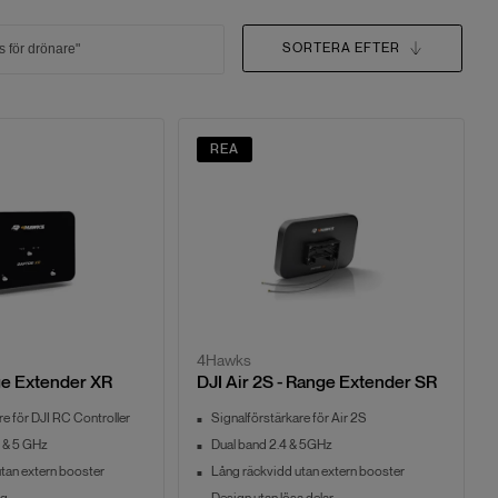
SORTERA EFTER
REA
4Hawks
ge Extender XR
DJI Air 2S - Range Extender SR
re för DJI RC Controller
Signalförstärkare för Air 2S
 & 5 GHz
Dual band 2.4 & 5GHz
tan extern booster
Lång räckvidd utan extern booster
ng
Design utan lösa delar