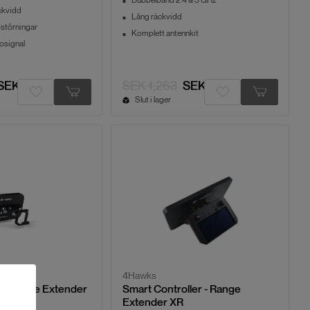
Dubbelband 2.4 & 5 GHz
ckvidd
Lång räckvidd
ostörningar
Komplett antennkit
osignal
SEK 831
SEK 1,263
SEK 1,007
Slut i lager
4Hawks
 - Range Extender
Smart Controller - Range
Extender XR