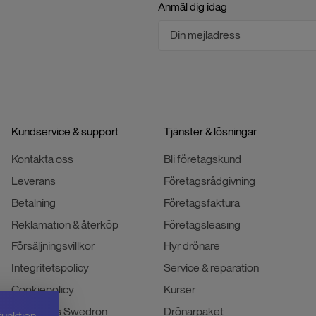
Anmäl dig idag
Kundservice & support
Tjänster & lösningar
Kontakta oss
Bli företagskund
Leverans
Företagsrådgivning
Betalning
Företagsfaktura
Reklamation & återköp
Företagsleasing
Försäljningsvillkor
Hyr drönare
Integritetspolicy
Service & reparation
Cookiepolicy
Kurser
Jobba hos Swedron
Drönarpaket
funktion