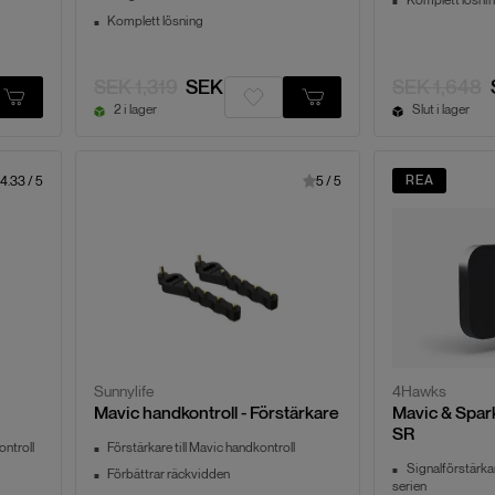
Komplett lösning
SEK 1,319
SEK 1,055
SEK 1,648
2 i lager
Slut i lager
REA
4.33
/
5
5
/
5
Sunnylife
4Hawks
Mavic handkontroll - Förstärkare
Mavic & Spar
SR
ontroll
Förstärkare till Mavic handkontroll
Signalförstärka
Förbättrar räckvidden
serien