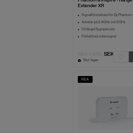
Extender XR
Signalförstärkare för Dji Phantom 
Arbetar på 2.4GHz och 5GHz
Förlängd flygräckvidd
Förbättrad videosignal
SEK 1,439
SEK 1,151
Slut i lager
REA