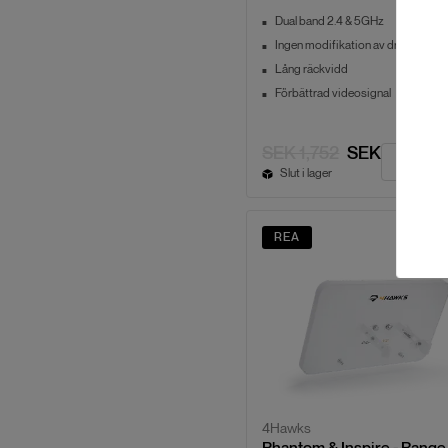
Dual band 2.4 & 5GHz
Ingen modifikation av dronen
Lång räckvidd
Förbättrad videosignal
SEK 1,752
SEK 1,399
Slut i lager
REA
4Hawks
Phantom & Inspire - Range