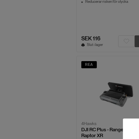
Reducerar risken för olycka
SEK 116
Slut i lager
REA
4Hawks
DJI RC Plus - Range Exten
Raptor XR