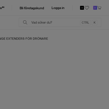
a
Logga in
Bli företagskund
0
0
CTRL
K
NGE EXTENDERS FÖR DRÖNARE