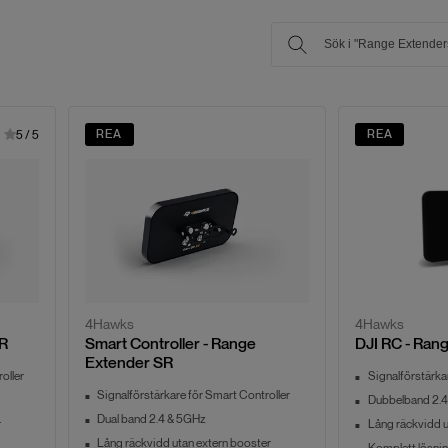
REA
REA
5
/
5
4Hawks
4Hawks
SR
Smart Controller - Range
DJI RC - Ran
Extender SR
oller
Signalförstärka
Signalförstärkare för Smart Controller
Dubbelband 2.4
Dual band 2.4 & 5GHz
r
Lång räckvidd u
Lång räckvidd utan extern booster
Komplett lösni