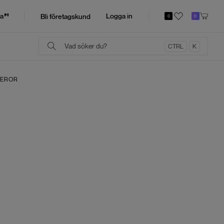
a
Logga in
Bli företagskund
0
0
CTRL
K
MEROR