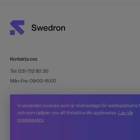
Kontakta oss
Tel:
031-712 80 30
Mån-Fre:
09:00-16:00
Vi använder cookies som är nödvändiga för webbplatsens 
och som hjälper oss att förbättra din upplevelse.
Läs vår
cookiepolicy
.