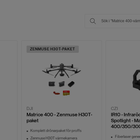
ZENMUSE H30T-PAKET
DJI
CZI
Matrice 400 - Zenmuse H30T-
IR10 - Infrar
paket
Spotlight - M
400/350/30
Komplett drönarpaket för proffs
Fiberlaser gene
Zenmuse H30T värmekamera