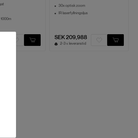
gat
30x optisk zoom
IR laserfyllningsljus
s 1000m
0
SEK 209,988
2-3 v. leveranstid