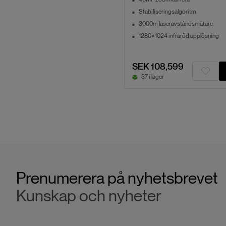
Stabiliseringsalgoritm
3000m laseravståndsmätare
1280×1024 infraröd upplösning
SEK 108,599
37 i lager
Prenumerera på nyhetsbrevet
Kunskap och nyheter