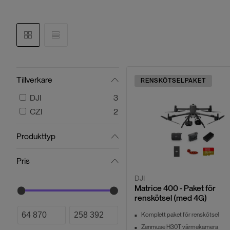
Tillverkare
RENSKÖTSELPAKET
DJI
3
CZI
2
Produkttyp
Pris
DJI
Matrice 400 - Paket för
renskötsel (med 4G)
Komplett paket för renskötsel
Zenmuse H30T värmekamera