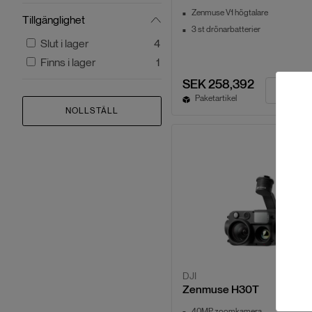
Zenmuse V1 högtalare
Tillgänglighet
3 st drönarbatterier
Slut i lager
4
Finns i lager
1
SEK 258,392
Paketartikel
NOLLSTÄLL
DJI
Zenmuse H30T
40MP zoomkamera