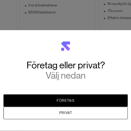
IR osynlig för ö
3 st drönarbatterier
70x zoom
BS100 laddstation
Effektiv distan
SEK 251,192
SEK 64,87
Paketartikel
Slut i lager
Företag eller privat?
Välj nedan
FÖRETAG
PRIVAT