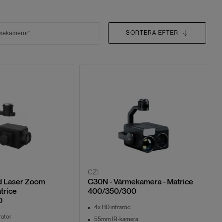
SORTERA EFTER
CZI
öd Laser Zoom
C30N - Värmekamera - Matrice
atrice
400/350/300
0
4x HD infraröd
rator
55mm IR-kamera