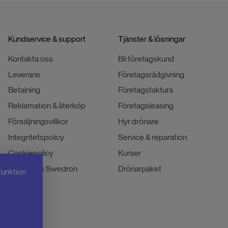
Kundservice & support
Tjänster & lösningar
Kontakta oss
Bli företagskund
Leverans
Företagsrådgivning
Betalning
Företagsfaktura
Reklamation & återköp
Företagsleasing
Försäljningsvillkor
Hyr drönare
Integritetspolicy
Service & reparation
Cookiepolicy
Kurser
Jobba hos Swedron
Drönarpaket
funktion