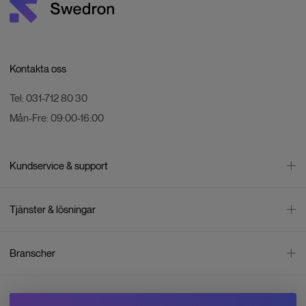
Kontakta oss
Tel:
031-712 80 30
Mån-Fre:
09:00-16:00
Kundservice & support
Kontakta oss
Tjänster & lösningar
Leverans
Betalning
Bli företagskund
Branscher
Reklamation & återköp
Företagsrådgivning
Försäljningsvillkor
Företagsfaktura
Mätning
Integritetspolicy
Inspiration
Företagsleasing
Energisektorn