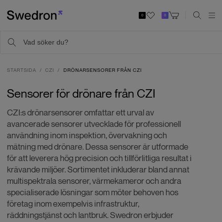
0
0
STARTSIDA
CZI
DRÖNARSENSORER FRÅN CZI
Sensorer för drönare från CZI
CZI:s drönarsensorer omfattar ett urval av
avancerade sensorer utvecklade för professionell
användning inom inspektion, övervakning och
mätning med drönare. Dessa sensorer är utformade
för att leverera hög precision och tillförlitliga resultat i
krävande miljöer. Sortimentet inkluderar bland annat
multispektrala sensorer, värmekameror och andra
specialiserade lösningar som möter behoven hos
företag inom exempelvis infrastruktur,
räddningstjänst och lantbruk. Swedron erbjuder