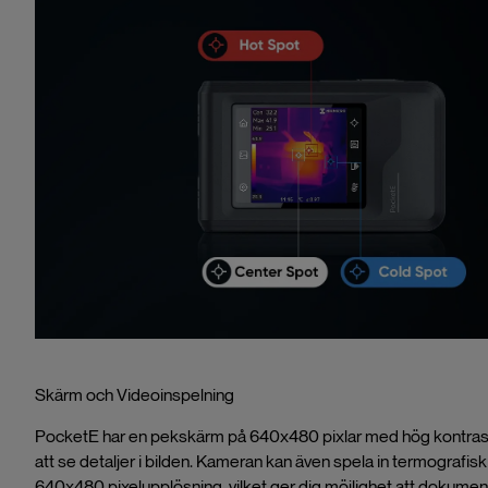
Skärm och Videoinspelning
PocketE har en pekskärm på 640x480 pixlar med hög kontrast p
att se detaljer i bilden. Kameran kan även spela in termografi
640x480 pixelupplösning, vilket ger dig möjlighet att dokument