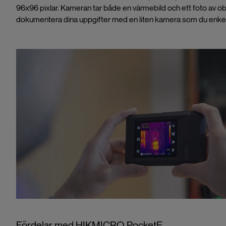
96x96 pixlar. Kameran tar både en värmebild och ett foto av obje
dokumentera dina uppgifter med en liten kamera som du enkelt 
Fördelar med HIKMICRO PocketE