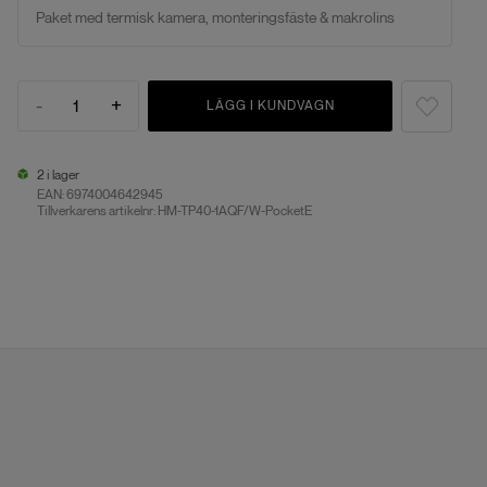
Paket med termisk kamera, monteringsfäste & makrolins
-
+
1
LÄGG I KUNDVAGN
2 i lager
EAN:
6974004642945
Tillverkarens artikelnr: HM-TP40-1AQF/W-PocketE
2 i lager