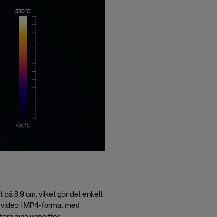
å 8,9 cm, vilket gör det enkelt
sk video i MP4-format med
era dina uppgifter i