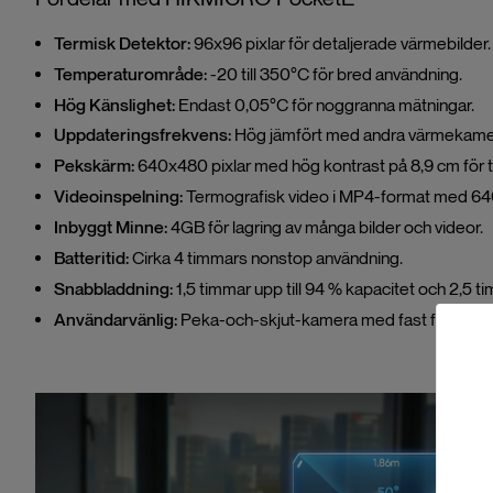
Termisk Detektor:
96x96 pixlar för detaljerade värmebilder.
Temperaturområde:
-20 till 350°C för bred användning.
Hög Känslighet:
Endast 0,05°C för noggranna mätningar.
Uppdateringsfrekvens:
Hög jämfört med andra värmekamer
Pekskärm:
640x480 pixlar med hög kontrast på 8,9 cm för ty
Videoinspelning:
Termografisk video i MP4-format med 64
Inbyggt Minne:
4GB för lagring av många bilder och videor.
Batteritid:
Cirka 4 timmars nonstop användning.
Snabbladdning:
1,5 timmar upp till 94 % kapacitet och 2,5 ti
Användarvänlig:
Peka-och-skjut-kamera med fast fokus oc