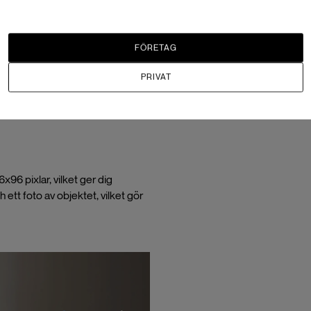
FÖRETAG
PRIVAT
6 pixlar, vilket ger dig
ett foto av objektet, vilket gör