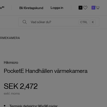
a
Logga in
Bli företagskund
0
0
CTRL
K
ÄRMEKAMERA
Hikmicro
PocketE Handhållen värmekamera
SEK 2,472
exkl. moms
Termisk detektor 96x96 pixlar