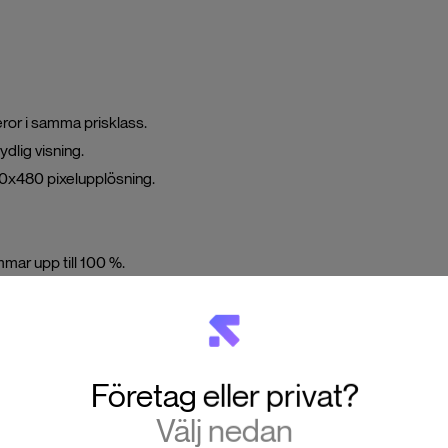
or i samma prisklass.
dlig visning.
0x480 pixelupplösning.
mmar upp till 100 %.
h enkel dokumentation.
Företag eller privat?
Välj nedan