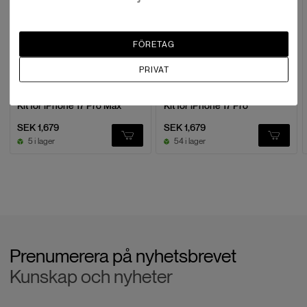
FÖRETAG
PRIVAT
Smallrig
Smallrig
5541 Mobile Dual Handheld
5540 Mobile Dual Handheld
Kit for iPhone 17 Pro Max
Kit for iPhone 17 Pro
SEK 1,679
SEK 1,679
5 i lager
54 i lager
Prenumerera på nyhetsbrevet
Kunskap och nyheter