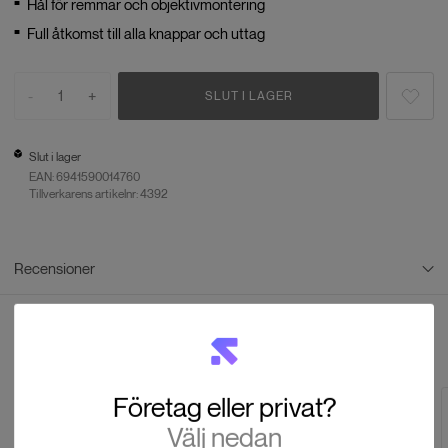
Hål för remmar och objektivmontering
Full åtkomst till alla knappar och uttag
-
1
+
SLUT I LAGER
Slut i lager
EAN:
6941590014760
Tillverkarens artikelnr: 4392
Recensioner
Recensioner
Andra tittade även på
Baserat på
0
recensioner
Företag eller privat?
LÄMNA EN RECENSION
Välj nedan