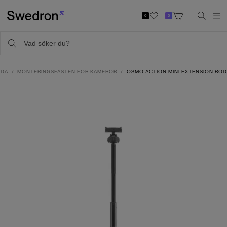
0
0
IDA
MONTERINGSFÄSTEN FÖR KAMEROR
OSMO ACTION MINI EXTENSION RO