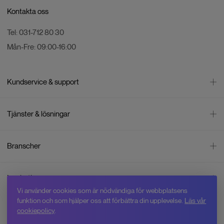
Kontakta oss
Tel:
031-712 80 30
Mån-Fre:
09:00-16:00
Kundservice & support
Kontakta oss
Tjänster & lösningar
Leverans
Betalning
Bli företagskund
Branscher
Reklamation & återköp
Företagsrådgivning
Försäljningsvillkor
Företagsfaktura
Mätning
Integritetspolicy
Inspiration
Företagsleasing
Energisektorn
Cookiepolicy
Vi använder cookies som är nödvändiga för webbplatsens
Hyr drönare
Skogsbruk
Om oss
funktion och som hjälper oss att förbättra din upplevelse.
Läs vår
Jobba hos Swedron
Service & reparation
Övervakning
cookiepolicy
.
Varför Swedron
Kurser