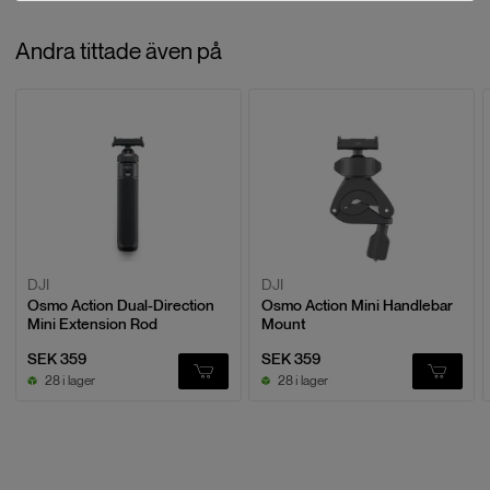
Var redo att filma i alla situationer med Osmo Action Mini Extension
Recensioner
Rod, det perfekta tillbehöret för din actionkamera.
Andra tittade även på
Baserat på
0
recensioner
LÄMNA EN RECENSION
DJI
DJI
Osmo Action Dual-Direction
Osmo Action Mini Handlebar
Mini Extension Rod
Mount
SEK 359
SEK 359
28 i lager
28 i lager