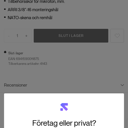
Tillbehörsskor för mikrofon, mm.
ARRI 3/8"-16 monteringshål
NATO-skena och remhål
-
1
+
SLUT I LAGER
Slut i lager
EAN:
6941590011875
Tillverkarens artikelnr: 4143
Recensioner
Recensioner
Andra tittade även på
Baserat på
0
recensioner
Företag eller privat?
LÄMNA EN RECENSION