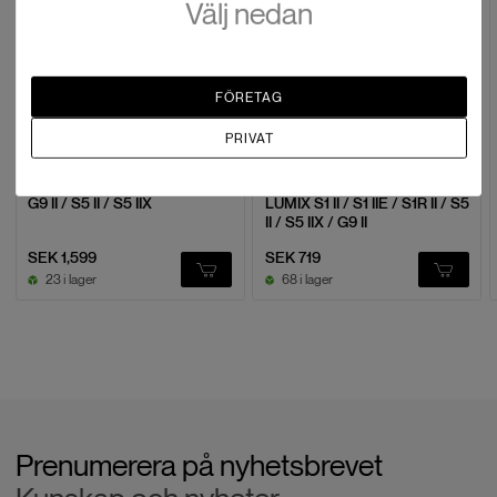
Välj nedan
FÖRETAG
PRIVAT
Smallrig
Smallrig
5752 Cage Kit for Panasonic
4902 Cage for Panasonic
G9 II / S5 II / S5 IIX
LUMIX S1 II / S1 IIE / S1R II / S5
II / S5 IIX / G9 II
SEK 1,599
SEK 719
23 i lager
68 i lager
Prenumerera på nyhetsbrevet