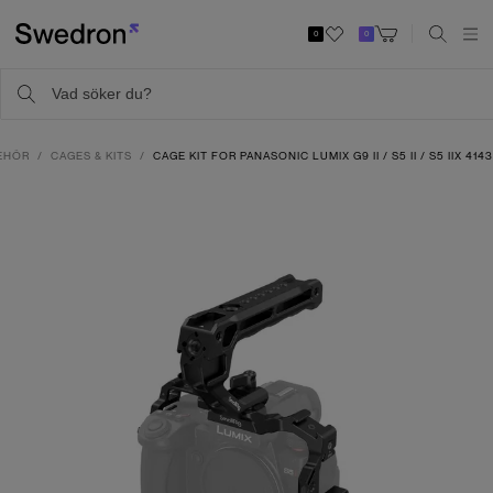
0
0
EHÖR
CAGES & KITS
CAGE KIT FOR PANASONIC LUMIX G9 II / S5 II / S5 IIX 4143