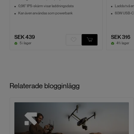
0,96” IPS-skärm visar laddningsdata
Ladda två en
Kan även användas som powerbank
60W USB-C-
SEK 439
SEK 316
5 i lager
41 i lager
Relaterade blogginlägg