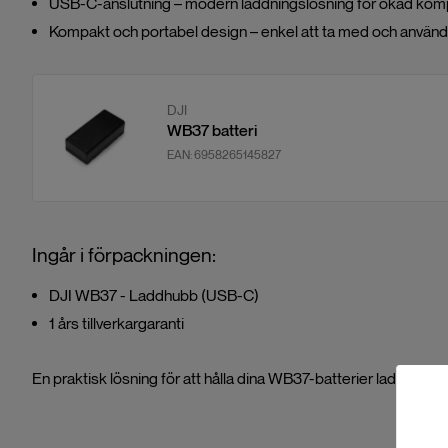
USB-C-anslutning – modern laddningslösning för ökad kompa
Kompakt och portabel design – enkel att ta med och använda 
DJI
WB37 batteri
EAN:
6958265145827
Ingår i förpackningen:
DJI WB37 - Laddhubb (USB-C)
1 års tillverkargaranti
En praktisk lösning för att hålla dina WB37-batterier laddade o