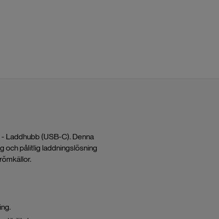
7 - Laddhubb (USB-C). Denna
g och pålitlig laddningslösning
römkällor.
ing.