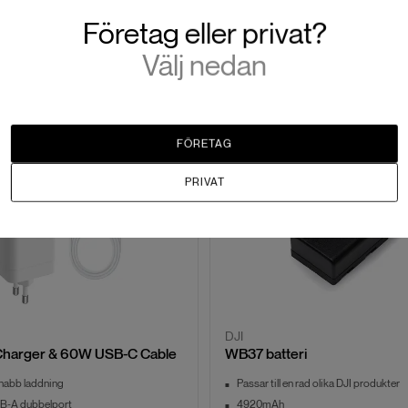
Företag eller privat?
Välj nedan
FÖRETAG
PRIVAT
DJI
Charger & 60W USB-C Cable
WB37 batteri
nabb laddning
Passar till en rad olika DJI produkter
B‑A dubbelport
4920mAh