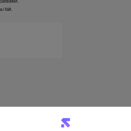
tibilitet.
i fält.
ch redo för användning.