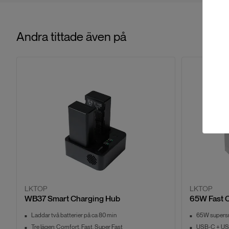
Andra tittade även på
LKTOP
LKTOP
WB37 Smart Charging Hub
65W Fast 
Laddar två batterier på ca 80 min
65W supers
Tre lägen: Comfort, Fast, Super Fast
USB‑C + US