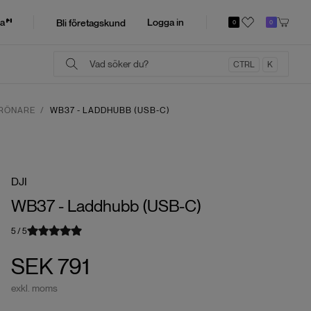
a
Logga in
Bli företagskund
0
0
CTRL
K
DRÖNARE
WB37 - LADDHUBB (USB-C)
DJI
WB37 - Laddhubb (USB-C)
5
/
5
SEK 791
exkl. moms