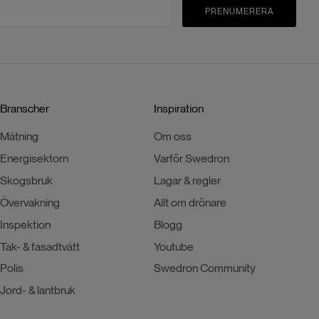
PRENUMERERA
Branscher
Inspiration
Mätning
Om oss
Energisektorn
Varför Swedron
Skogsbruk
Lagar & regler
Övervakning
Allt om drönare
Inspektion
Blogg
Tak- & fasadtvätt
Youtube
Polis
Swedron Community
Jord- & lantbruk