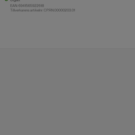
Utgått
EAN:
6941565922618
Tillverkarens artikelnr: CP.RN.00000203.01
Utgått