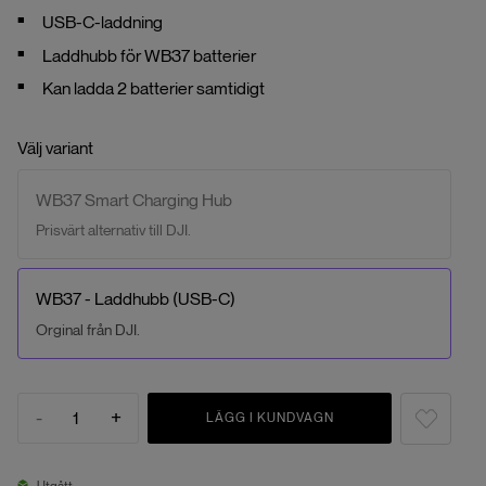
USB-C-laddning
Laddhubb för WB37 batterier
Kan ladda 2 batterier samtidigt
Välj variant
WB37 Smart Charging Hub
Prisvärt alternativ till DJI.
WB37 - Laddhubb (USB-C)
Orginal från DJI.
-
+
1
LÄGG I KUNDVAGN