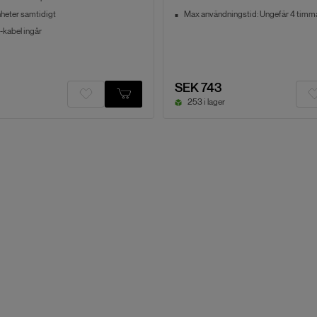
heter samtidigt
Max användningstid: Ungefär 4 timm
kabel ingår
SEK 743
253 i lager