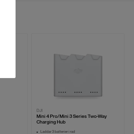
DJI
Mini 4 Pro/Mini 3 Series Two-Way
Charging Hub
Laddar 3 batterier i rad