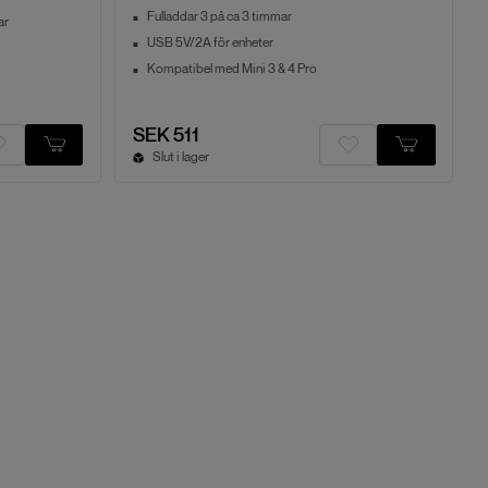
Fulladdar 3 på ca 3 timmar
ar
USB 5V/2A för enheter
Kompatibel med Mini 3 & 4 Pro
SEK 511
Slut i lager