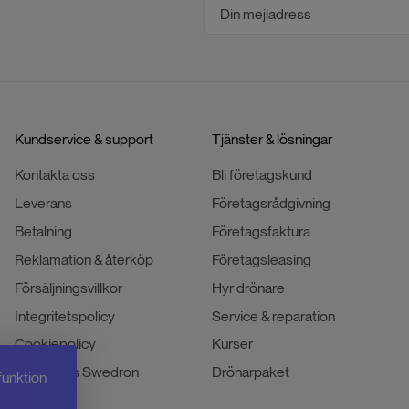
Kundservice & support
Tjänster & lösningar
Kontakta oss
Bli företagskund
Leverans
Företagsrådgivning
Betalning
Företagsfaktura
Reklamation & återköp
Företagsleasing
Försäljningsvillkor
Hyr drönare
Integritetspolicy
Service & reparation
Cookiepolicy
Kurser
Jobba hos Swedron
Drönarpaket
funktion