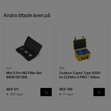
Recensioner
Andra tittade även på
Baserat på
0
recensioner
LÄMNA EN RECENSION
DJI
BW
Mini 5 Pro ND Filter Set
Outdoor Cases Type 2000
(ND8/32/128)
for DJI Mini 5 PRO / Yellow
SEK 471
SEK 799
222 i lager
17 i lager