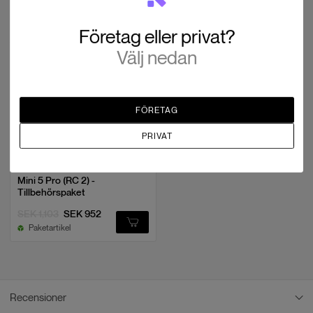
Tillbehörspaket
Företag eller privat?
Välj nedan
FÖRETAG
PRIVAT
DJI
Mini 5 Pro (RC 2) -
Tillbehörspaket
SEK 1,103
SEK 952
Paketartikel
Recensioner