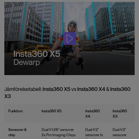
Insta360 X5
Insta360 X4
Insta360
Jämförelsetabell:
vs
&
X3
Funktion:
Insta360 X5:
Insta360
Insta360
X4:
X3:
Sensorer &
Dual 1/1.28" sensorer
Dual 1/2"
Dual 1/2"
chip
2x Pro Imaging Chips
sensorer 1x
sensorer