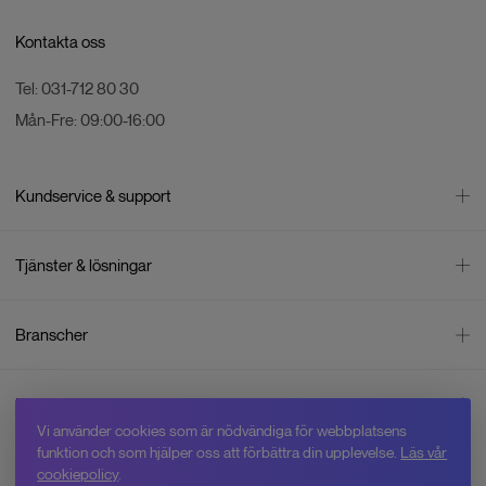
Kontakta oss
Tel:
031-712 80 30
Mån-Fre:
09:00-16:00
Kundservice & support
Kontakta oss
Tjänster & lösningar
Leverans
Betalning
Bli företagskund
Branscher
Reklamation & återköp
Företagsrådgivning
Försäljningsvillkor
Företagsfaktura
Mätning
Integritetspolicy
Inspiration
Företagsleasing
Energisektorn
Cookiepolicy
Vi använder cookies som är nödvändiga för webbplatsens
Hyr drönare
Skogsbruk
Om oss
funktion och som hjälper oss att förbättra din upplevelse.
Läs vår
Jobba hos Swedron
Service & reparation
Övervakning
cookiepolicy
.
Varför Swedron