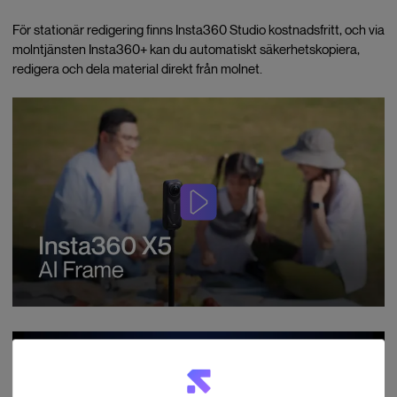
För stationär redigering finns Insta360 Studio kostnadsfritt, och via
molntjänsten Insta360+ kan du automatiskt säkerhetskopiera,
redigera och dela material direkt från molnet.