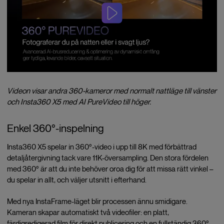
Videon visar andra 360-kameror med normalt nattläge till vänster
och Insta360 X5 med AI PureVideo till höger.
Enkel 360°-inspelning
Insta360 X5 spelar in 360°-video i upp till 8K med förbättrad
detaljåtergivning tack vare 11K-översampling. Den stora fördelen
med 360° är att du inte behöver oroa dig för att missa rätt vinkel –
du spelar in allt, och väljer utsnitt i efterhand.
Med nya InstaFrame-läget blir processen ännu smidigare.
Kameran skapar automatiskt två videofiler: en platt,
färdigredigerad film för direkt publicering och en fullständig 360°-