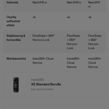
Vattentät
Ned till
15 m
Ned till
10 m
Ned till
10
m
Osynlig
Ja
Ja
Ja
selfiestick-
effekt
Stabilisering &
FlowState + 360°
FlowState
FlowState
horisontlås
Horizon Lock
+ 360°
+ 360°
Horizon
Horizon
Lock
Lock
Molntjänststöd
Insta360+ Cloud
Insta360+
Insta360+
Service
Cloud
Cloud
Service
Service
Insta360
X5 Standard Bundle
EAN:
6977644761441