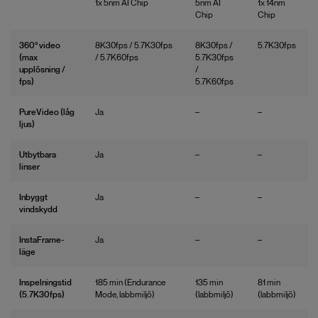
1x 5nm AI Chip
5nm AI
1x 14nm
Chip
Chip
360° video
8K30fps / 5.7K30fps
8K30fps /
5.7K30fps
(max
/ 5.7K60fps
5.7K30fps
upplösning /
/
fps)
5.7K60fps
PureVideo (låg
Ja
–
–
ljus)
Utbytbara
Ja
–
–
linser
Inbyggt
Ja
–
–
vindskydd
InstaFrame-
Ja
–
–
läge
Inspelningstid
185 min (Endurance
135 min
81 min
(5.7K30fps)
Mode, labbmiljö)
(labbmiljö)
(labbmiljö)