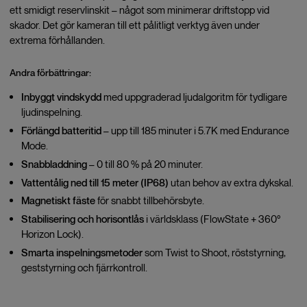
ett smidigt reservlinskit – något som minimerar driftstopp vid
skador. Det gör kameran till ett pålitligt verktyg även under
extrema förhållanden.
Andra förbättringar:
Inbyggt vindskydd
med uppgraderad ljudalgoritm för tydligare
ljudinspelning.
Förlängd batteritid
– upp till 185 minuter i 5.7K med Endurance
Mode.
Snabbladdning
– 0 till 80 % på 20 minuter.
Vattentålig ned till 15 meter (IP68)
utan behov av extra dykskal.
Magnetiskt fäste
för snabbt tillbehörsbyte.
Stabilisering och horisontlås
i världsklass (FlowState + 360°
Horizon Lock).
Smarta inspelningsmetoder
som Twist to Shoot, röststyrning,
geststyrning och fjärrkontroll.