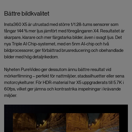
Bättre bildkvalitet
Insta360 X5 är utrustad med större 1/1.28-tums sensorer som
fångar 144 % mer ljus jämfört med föregångaren X4. Resultatet är
skarpare, klarare och mer färgstarka bilder, även i svagt ljus. Det
nya Triple AI Chip-systemet, med en 5nm AI-chip och två
bildprocessorer, ger förbättrad brusreducering och obehandlade
bilder med hög detaljrikedom.
Nyheten PureVideo ger dessutom ännu bättre resultat vid
mörkerfilmning – perfekt för nattmiljöer, stadssilhuetter eller sena
motorcykelturer. För HDR-material har X5 uppgraderats till 5.7K i
60fps, vilket ger jämna och kontrastrika inspelningar i krävande
miljöer.